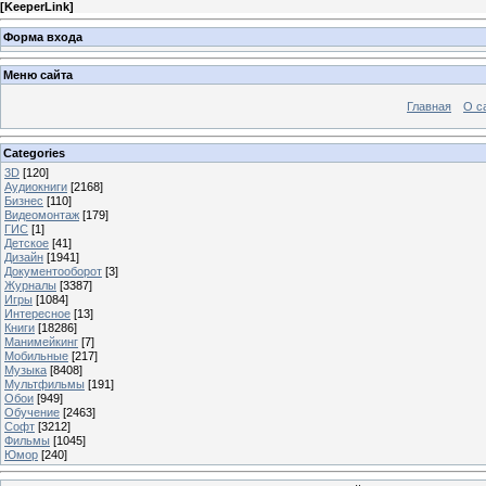
[
KeeperLink
]
Форма входа
Меню сайта
Главная
О с
Categories
3D
[120]
Аудиокниги
[2168]
Бизнес
[110]
Видеомонтаж
[179]
ГИС
[1]
Детское
[41]
Дизайн
[1941]
Документооборот
[3]
Журналы
[3387]
Игры
[1084]
Интересное
[13]
Книги
[18286]
Манимейкинг
[7]
Мобильные
[217]
Музыка
[8408]
Мультфильмы
[191]
Обои
[949]
Обучение
[2463]
Софт
[3212]
Фильмы
[1045]
Юмор
[240]