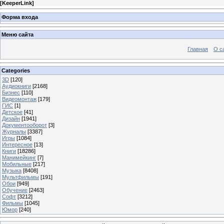
[
KeeperLink
]
Форма входа
Меню сайта
Главная
О с
Categories
3D
[120]
Аудиокниги
[2168]
Бизнес
[110]
Видеомонтаж
[179]
ГИС
[1]
Детское
[41]
Дизайн
[1941]
Документооборот
[3]
Журналы
[3387]
Игры
[1084]
Интересное
[13]
Книги
[18286]
Манимейкинг
[7]
Мобильные
[217]
Музыка
[8408]
Мультфильмы
[191]
Обои
[949]
Обучение
[2463]
Софт
[3212]
Фильмы
[1045]
Юмор
[240]