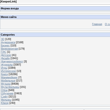
[
KeeperLink
]
Форма входа
Меню сайта
Главная
О с
Categories
3D
[120]
Аудиокниги
[2168]
Бизнес
[110]
Видеомонтаж
[179]
ГИС
[1]
Детское
[41]
Дизайн
[1941]
Документооборот
[3]
Журналы
[3387]
Игры
[1084]
Интересное
[13]
Книги
[18286]
Манимейкинг
[7]
Мобильные
[217]
Музыка
[8408]
Мультфильмы
[191]
Обои
[949]
Обучение
[2463]
Софт
[3212]
Фильмы
[1045]
Юмор
[240]