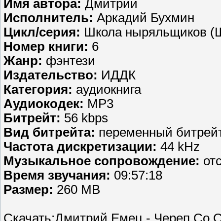
Имя автора:
Дмитрий
Исполнитель:
Аркадий Бухмин
Цикл/серия:
Школа ныряльщиков (
Номер книги:
6
Жанр:
фэнтези
Издательство:
ИДДК
Категория:
аудиокнига
Аудиокодек:
MP3
Битрейт:
56 kbps
Вид битрейта:
переменный битрейт
Частота дискретизации:
44 kHz
Музыкальное сопровождение:
отс
Время звучания:
09:57:18
Размер:
260 MB
Скачать:Дмитрий Емец - Череп Со 