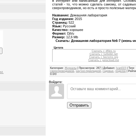
в Интернет или написанные для Интернет. Основн
статей - то, что можно сделать самому, от садовы
сверхпроводников, но есть и просто полезные матер
Название:
Домашняя лаборатория
Год издания:
2015
Страниц:
522
Язык:
Русский
Качество:
хорошее
Формат:
DjVu
Размер:
12,6 Mb
Скачать: Домашняя лаборатория №6-7 (июнь-и
Цитата
Скачать с dfiles.ru
Скачать с turbobit.net
Скачать с bezsms.org
Скачать с junocloud.me
Категория
:
Журналы
|
Просмотров
:
267
|
Добавил
:
Ivan015
|
Теги
:
сверхпроводников
,
научно-прикладной
,
садовых
,
поделок
|
Рейти
st.
0.0
/
0
Войдите:
Отправить