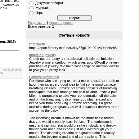
ая тематика
Документооборот
х поделок до
Журналы
иалы.
Игры
Результаты
|
Архив опросов
Всего ответов:
1
Улетные новости
юль 2015)
fhfcghcfh
https://open.firstory.me/user/cluy87g610ta201va0qqbbzn5
Imitation jewelry
Check out our fancy and traditional collection of Imitation
Jewelry online at cartloot, which gives upto 60%off on every
purchase of jewelry. We have wide range of imitation jewelry
to give you a pretty look.
нг
:
Lamaze Breathing
For those who are trying to take a more natural approach to
labor then it’s a very good idea to find some good Lamaze
breathing classes. Lamaze breathing consists of breathing
techniques that help manage the pain of labor. It isn’t a pain
killer. Its purpose is to take your concentration off the pain
and on the breathing. It also helps you stay relaxed and
keeps you from panicking. Lamaze breathing is a great
exercise during pregnancy as well because it delivers more
oxygen to the baby.
The cleansing breath is known as the more basic breath
that you would probably learn in class. The technique is
easy and calming. You would breathe in slowly and deeply
though your nose and exhale just as slow through your
mouth. The cleansing breathe or signal breathe is usually
used at the beginning and end of contractions. This