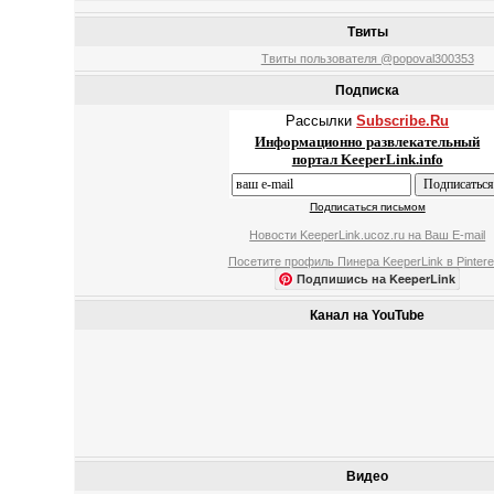
Твиты
Твиты пользователя @popoval300353
Подписка
Рассылки
Subscribe.Ru
Информационно развлекательный
портал KeeperLink.info
Подписаться письмом
Новости KeeperLink.ucoz.ru на Ваш E-mail
Посетите профиль Пинера KeeperLink в Pintere
Подпишись на KeeperLink
Канал на YouTube
Видео