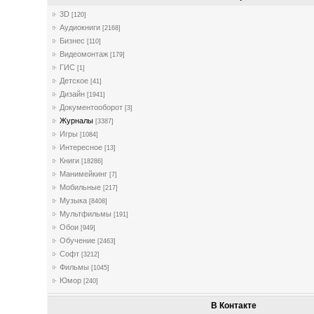
3D
[120]
Аудиокниги
[2168]
Бизнес
[110]
Видеомонтаж
[179]
ГИС
[1]
Детское
[41]
Дизайн
[1941]
Документооборот
[3]
Журналы
[3387]
Игры
[1084]
Интересное
[13]
Книги
[18286]
Манимейкинг
[7]
Мобильные
[217]
Музыка
[8408]
Мультфильмы
[191]
Обои
[949]
Обучение
[2463]
Софт
[3212]
Фильмы
[1045]
Юмор
[240]
В Контакте