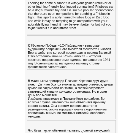
Looking for some outdoor fun with your golden retriever or
other fetching-friendly four legged companion? Frisbees can
be a dog’s favorite toy and it is such a popular phenomenon
that there are even competitions for catching a Frisbee in
flight. This sport is aptly named Frisbee Dog or Disc Dog
and while it may be tempting to go competitive with your
adorable flying friend, it may be even better for both of you
to just keep it fun and stress free!
К 75-летию Победы «1С-Паблишинг» выпускает
аудиокнигу современного писателя фантаста Николая
Берга, действие которой происходит в период Великой
Отечественной войны. Роман «Лёха» – история
простого современного менеджера, попавшего в 1941
год. В самый разгар нападения на нашу страну
фашистских захватчиков.
В маленьком пригороде Плезант-Корт все друг друга
знают. Дети не боятся гулять до позднего вечера, двери
домов не закрывают на замок, а гостей встречает
запотевший кувшин холодного лимонада. Но в один
день все меняется.
Изабелль приезжает в Плезант-Корт по работе. Во
всяком случае, именно так она объясняет причину
своего визита. Она совсем не вписывается в
размеренную жизнь городка и очень скоро начинает
привлекать внимание местных жителей, особенно
женщин.
Что будет, если обычный человек, с самой заурядной