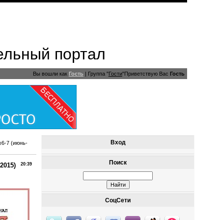
ельный портал
Вы вошли как
Гость
|
Группа
"
Гости
"
Приветствую Вас
Гость
Вход
6-7 (июнь-
Поиск
2015)
20:39
СоцСети