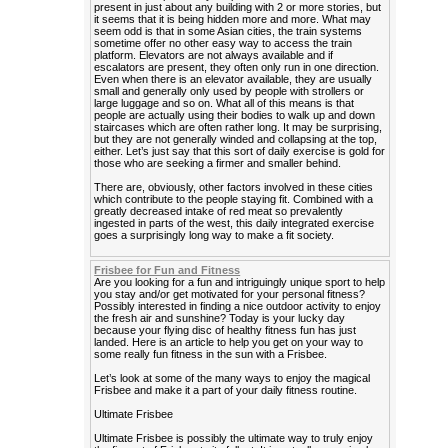
present in just about any building with 2 or more stories, but
it seems that it is being hidden more and more. What may
seem odd is that in some Asian cities, the train systems
sometime offer no other easy way to access the train
platform. Elevators are not always available and if
escalators are present, they often only run in one direction.
Even when there is an elevator available, they are usually
small and generally only used by people with strollers or
large luggage and so on. What all of this means is that
people are actually using their bodies to walk up and down
staircases which are often rather long. It may be surprising,
but they are not generally winded and collapsing at the top,
either. Let’s just say that this sort of daily exercise is gold for
those who are seeking a firmer and smaller behind.
There are, obviously, other factors involved in these cities
which contribute to the people staying fit. Combined with a
greatly decreased intake of red meat so prevalently
ingested in parts of the west, this daily integrated exercise
goes a surprisingly long way to make a fit society.
Frisbee for Fun and Fitness
Are you looking for a fun and intriguingly unique sport to help
you stay and/or get motivated for your personal fitness?
Possibly interested in finding a nice outdoor activity to enjoy
the fresh air and sunshine? Today is your lucky day
because your flying disc of healthy fitness fun has just
landed. Here is an article to help you get on your way to
some really fun fitness in the sun with a Frisbee.
Let’s look at some of the many ways to enjoy the magical
Frisbee and make it a part of your daily fitness routine.
Ultimate Frisbee
Ultimate Frisbee is possibly the ultimate way to truly enjoy