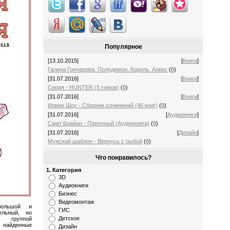
Популярное
[13.10.2015]
[
Книги
]
Галина Гончарова. Полудемон. Король. Алекс
(
0
)
[31.07.2016]
[
Книги
]
Серия - HUNTER (5 томов)
(
0
)
[31.07.2016]
[
Книги
]
Ирвин Шоу - Сборник сочинений (46 книг)
(
0
)
[31.07.2016]
[
Аудиокниги
]
Смит Брайан - Порочный (Аудиокнига)
(
0
)
[31.07.2016]
[
Дизайн
]
Мужской шаблон - Вернусь с рыбой
(
0
)
Что понравилось?
1. Категория
3D
Аудиокниги
Бизнес
Видеомонтаж
большой и
ГИС
ельный, но
Детское
ый группой
, найденные
Дизайн