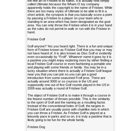
the fine art of Frisbee to its fullest. It is actually now simply
called Ultimate because the Wham-O toy company
apparently holds the copyright to the name of Frisbee. While
there are too many styles of Ultimate to be able to fit in a
short article, the synopsis is that you basically score a point
by passing a Frisbee to a player on your team who is
standing in an area which has been designated as the goal
area. You can only throw the Frisbee when it is in your hand
as the rules do not permit to walk or run with the Frisbee in
hand.
Frisbee Golf
Golf anyone? Yes you heard right. There is a fun and unique
form of Frisbee known as Frisbee Golf that you may or may
not have heard of. It is also known as Disc Golf or evidently
even occasionally by “Frolf”. Whatever name it goes by it is
a pastime you might enjoy exploring more by either finding a
local Frisbee Golf course or even fashioning a portable one
and playing with some friends or family. You may be in a
lucky situation where there is actually a Frisbee Golf league
near you that you can join so you can get a good
introduction from some seasoned Frolf pros. There are
actually around 3000 or so courses in the US and
supposedly one out of five Golf rounds played in the US in
2009 was actually a round of Frisbee Golf.
The object of Frisbee Golf is to make it through a course in
the fewest number of throws possible. This is the similarity
to the sport of Golf and the naming as a resulting factor.
Instead of the conventional holes of Golf, the targets in
Frisbee Golf are usually posts with chainlike nets in which
you can throw a Frisbee. As Frisbee Golf is played at a
leisurely pace in parks and so on, it is truly a pastime that is
likely going to be fun for the whole family.
Frisbee Dog