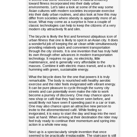
toward fitness incorporated into their daily urban
environments. Let’s take a look at some of the way some
Asian cultures with modern societies incorporate exercise
into their daily urban routines, and also look at how this may
differ from societies where obesity is apparently more of an
issue. What may come as a surprise is how a couple of
classic technologies can help to keep the citizens of a very
modern city attractively fit and slim.
The bicycle is likely the first and foremost ubiquitous icon of
urban fitness that one is likely to spot in an Asian city. It does
a wonderful job of keeping the air clean while simultaneously
providing relatively quick and convenient transportation
through the city streets. It is one invention that has truly held
its own through other advances in modern transportation
technology. It requires no gas, no electricity, little
maintenance, and is generally very affordable to the
masses. Combine it with electric mass transit, and a city is
humming with green, sustainable energy.
What the bicycle does for the one that powers it is truly
remarkable. The body is nourished with healthy aerobic
exercise and the rider feels invigorated with vibrant energy.
It can be pure pleasure to cycle through the sunny city
streets and can potentially even make the ride to work
become a journey of discovery. One may chance upon a
new shop or café that they had never seen before, and
would likely not have seen if speeding past in a car or train.
One may also chance upon an attractive new person to
invite to the aforementioned café. While feeling so
invigorated, it is easy to start the day and leap into the next
task at hand. When arriving at their destination the rider may
feel truly ready to continue their momentum and spring into
action in a whole new way.
Next up is a spectacularly simple invention that once
seemed to be practically irreplaceable. The staircase is still