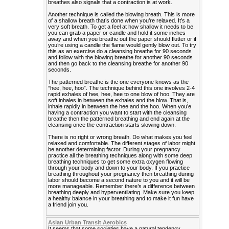
breathes also signals that a contraction is at work.
Another technique is called the blowing breath. This is more
of a shallow breath that’s done when you’re relaxed. It’s a
very soft breath. To get a feel at how shallow it needs to be
you can grab a paper or candle and hold it some inches
away and when you breathe out the paper should flutter or if
you’re using a candle the flame would gently blow out. To try
this as an exercise do a cleansing breathe for 90 seconds
and follow with the blowing breathe for another 90 seconds
and then go back to the cleansing breathe for another 90
seconds.
The patterned breathe is the one everyone knows as the
“hee, hee, hoo”. The technique behind this one involves 2-4
rapid exhales of hee, hee, hee to one blow of hoo. They are
soft inhales in between the exhales and the blow. That is,
inhale rapidly in between the hee and the hoo. When you’e
having a contraction you want to start with the cleansing
breathe then the patterned breathing and end again at the
cleansing once the contraction starts slowing down.
There is no right or wrong breath. Do what makes you feel
relaxed and comfortable. The different stages of labor might
be another determining factor. During your pregnancy
practice all the breathing techniques along with some deep
breathing techniques to get some extra oxygen flowing
through your body and down to your body. If you practice
breathing throughout your pregnancy then breathing during
labor should become a second nature to you and it will be
more manageable. Remember there’s a difference between
breathing deeply and hyperventilating. Make sure you keep
a healthy balance in your breathing and to make it fun have
a friend join you.
Asian Urban Transit Aerobics
It seems that some societies have a natural tendency