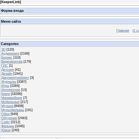
[
KeeperLink
]
Форма входа
Меню сайта
Главная
О с
Categories
3D
[120]
Аудиокниги
[2168]
Бизнес
[110]
Видеомонтаж
[179]
ГИС
[1]
Детское
[41]
Дизайн
[1941]
Документооборот
[3]
Журналы
[3387]
Игры
[1084]
Интересное
[13]
Книги
[18286]
Манимейкинг
[7]
Мобильные
[217]
Музыка
[8408]
Мультфильмы
[191]
Обои
[949]
Обучение
[2463]
Софт
[3212]
Фильмы
[1045]
Юмор
[240]