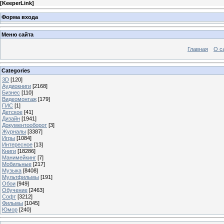
[
KeeperLink
]
Форма входа
Меню сайта
Главная
О с
Categories
3D
[120]
Аудиокниги
[2168]
Бизнес
[110]
Видеомонтаж
[179]
ГИС
[1]
Детское
[41]
Дизайн
[1941]
Документооборот
[3]
Журналы
[3387]
Игры
[1084]
Интересное
[13]
Книги
[18286]
Манимейкинг
[7]
Мобильные
[217]
Музыка
[8408]
Мультфильмы
[191]
Обои
[949]
Обучение
[2463]
Софт
[3212]
Фильмы
[1045]
Юмор
[240]