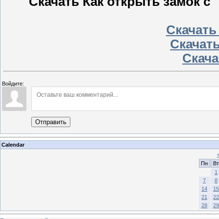
Скачать Как открыть замок с 
Скачать
Скачать
Скачат
Войдите:
Отправить
Calendar
Пн
Вт
1
7
8
14
15
21
22
28
29