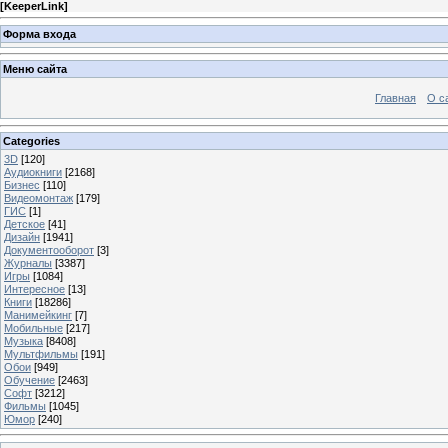
[
KeeperLink
]
Форма входа
Меню сайта
Главная
О с
Categories
3D
[120]
Аудиокниги
[2168]
Бизнес
[110]
Видеомонтаж
[179]
ГИС
[1]
Детское
[41]
Дизайн
[1941]
Документооборот
[3]
Журналы
[3387]
Игры
[1084]
Интересное
[13]
Книги
[18286]
Манимейкинг
[7]
Мобильные
[217]
Музыка
[8408]
Мультфильмы
[191]
Обои
[949]
Обучение
[2463]
Софт
[3212]
Фильмы
[1045]
Юмор
[240]