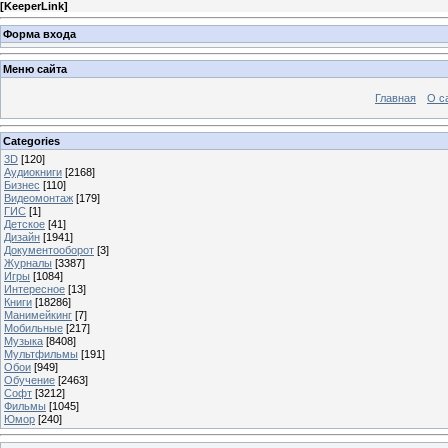
[
KeeperLink
]
Форма входа
Меню сайта
Главная
О с
Categories
3D
[120]
Аудиокниги
[2168]
Бизнес
[110]
Видеомонтаж
[179]
ГИС
[1]
Детское
[41]
Дизайн
[1941]
Документооборот
[3]
Журналы
[3387]
Игры
[1084]
Интересное
[13]
Книги
[18286]
Манимейкинг
[7]
Мобильные
[217]
Музыка
[8408]
Мультфильмы
[191]
Обои
[949]
Обучение
[2463]
Софт
[3212]
Фильмы
[1045]
Юмор
[240]