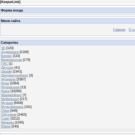
[
KeeperLink
]
Форма входа
Меню сайта
Главная
О с
Categories
3D
[120]
Аудиокниги
[2168]
Бизнес
[110]
Видеомонтаж
[179]
ГИС
[1]
Детское
[41]
Дизайн
[1941]
Документооборот
[3]
Журналы
[3387]
Игры
[1084]
Интересное
[13]
Книги
[18286]
Манимейкинг
[7]
Мобильные
[217]
Музыка
[8408]
Мультфильмы
[191]
Обои
[949]
Обучение
[2463]
Софт
[3212]
Фильмы
[1045]
Юмор
[240]