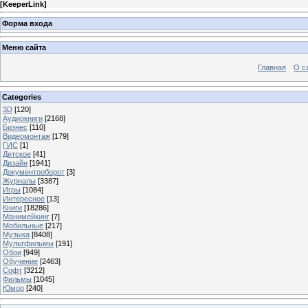
[
KeeperLink
]
Форма входа
Меню сайта
Главная
О с
Categories
3D
[120]
Аудиокниги
[2168]
Бизнес
[110]
Видеомонтаж
[179]
ГИС
[1]
Детское
[41]
Дизайн
[1941]
Документооборот
[3]
Журналы
[3387]
Игры
[1084]
Интересное
[13]
Книги
[18286]
Манимейкинг
[7]
Мобильные
[217]
Музыка
[8408]
Мультфильмы
[191]
Обои
[949]
Обучение
[2463]
Софт
[3212]
Фильмы
[1045]
Юмор
[240]