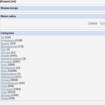
[
KeeperLink
]
Форма входа
Меню сайта
Главная
О с
Categories
3D
[120]
Аудиокниги
[2168]
Бизнес
[110]
Видеомонтаж
[179]
ГИС
[1]
Детское
[41]
Дизайн
[1941]
Документооборот
[3]
Журналы
[3387]
Игры
[1084]
Интересное
[13]
Книги
[18286]
Манимейкинг
[7]
Мобильные
[217]
Музыка
[8408]
Мультфильмы
[191]
Обои
[949]
Обучение
[2463]
Софт
[3212]
Фильмы
[1045]
Юмор
[240]