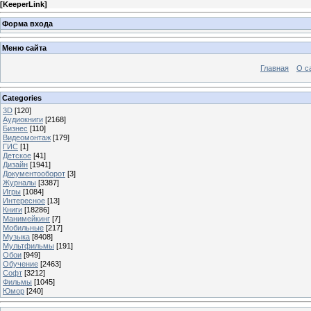
[
KeeperLink
]
Форма входа
Меню сайта
Главная
О с
Categories
3D
[120]
Аудиокниги
[2168]
Бизнес
[110]
Видеомонтаж
[179]
ГИС
[1]
Детское
[41]
Дизайн
[1941]
Документооборот
[3]
Журналы
[3387]
Игры
[1084]
Интересное
[13]
Книги
[18286]
Манимейкинг
[7]
Мобильные
[217]
Музыка
[8408]
Мультфильмы
[191]
Обои
[949]
Обучение
[2463]
Софт
[3212]
Фильмы
[1045]
Юмор
[240]