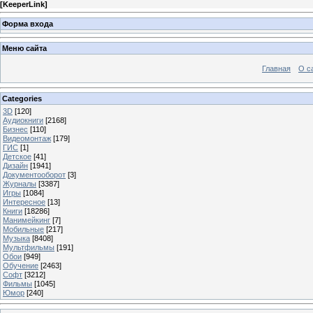
[
KeeperLink
]
Форма входа
Меню сайта
Главная
О с
Categories
3D
[120]
Аудиокниги
[2168]
Бизнес
[110]
Видеомонтаж
[179]
ГИС
[1]
Детское
[41]
Дизайн
[1941]
Документооборот
[3]
Журналы
[3387]
Игры
[1084]
Интересное
[13]
Книги
[18286]
Манимейкинг
[7]
Мобильные
[217]
Музыка
[8408]
Мультфильмы
[191]
Обои
[949]
Обучение
[2463]
Софт
[3212]
Фильмы
[1045]
Юмор
[240]