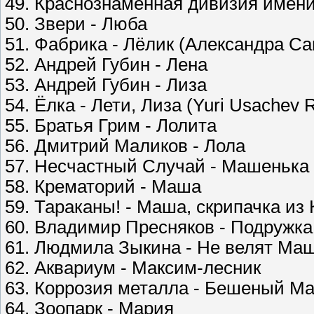
49. Краснознамённая дивизия имен
50. Звери - Люба
51. Фабрика - Лёлик (Александра Са
52. Андрей Губин - Лена
53. Андрей Губин - Лиза
54. Ёлка - Лети, Лиза (Yuri Usachev 
55. Братья Грим - Лолита
56. Дмитрий Маликов - Лола
57. Несчастный Случай - Машенька
58. Крематорий - Маша
59. Тараканы! - Маша, скрипачка из
60. Владимир Пресняков - Подружк
61. Людмила Зыкина - Не велят Ма
62. Аквариум - Максим-лесник
63. Коррозия металла - Бешеный Ма
64. Зоопарк - Мария