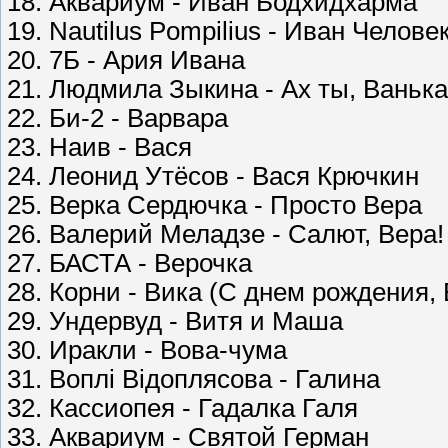
18. Аквариум - Иван Бодхидхарма
19. Nautilus Pompilius - Иван Челове
20. 7Б - Ария Ивана
21. Людмила Зыкина - Ах ты, Ванька
22. Би-2 - Варвара
23. Наив - Вася
24. Леонид Утёсов - Вася Крючкин
25. Верка Сердючка - Просто Вера
26. Валерий Меладзе - Салют, Вера!
27. БАСТА - Верочка
28. Корни - Вика (С днем рождения, 
29. Ундервуд - Витя и Маша
30. Иракли - Вова-чума
31. Воплі Відоплясова - Галина
32. Кассиопея - Гадалка Галя
33. Аквариум - Святой Герман