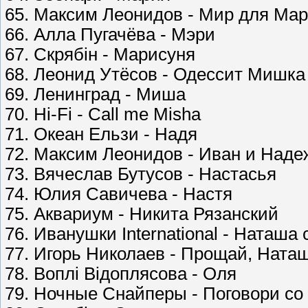
65. Максим Леонидов - Мир для Ма
66. Алла Пугачёва - Мэри
67. Скрябін - Марисуня
68. Леонид Утёсов - Одессит Мишка
69. Ленинград - Миша
70. Hi-Fi - Call me Misha
71. Океан Ельзи - Надя
72. Максим Леонидов - Иван и Наде
73. Вячеслав Бутусов - Настасья
74. Юлия Савичева - Настя
75. Аквариум - Никита Рязанский
76. Иванушки International - Наташ
77. Игорь Николаев - Прощай, Ната
78. Воплі Відоплясова - Оля
79. Ночные Снайперы - Поговори со