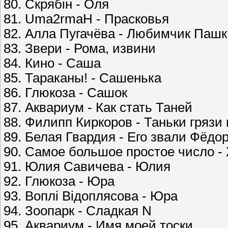
80. Скрябін - Оля
81. Uma2rmaH - Прасковья
82. Алла Пугачёва - Любимчик Пашк
83. Звери - Рома, извини
84. Кино - Саша
85. Тараканы! - Сашенька
86. Глюкоза - Сашок
87. Аквариум - Как стать Таней
88. Филипп Киркоров - Таньки грязи 
89. Белая Гвардия - Его звали Фёдо
90. Самое большое простое число -
91. Юлия Савичева - Юлия
92. Глюкоза - Юра
93. Воплі Відоплясова - Юра
94. Зоопарк - Сладкая N
95. Аквариум - Имя моей тоски