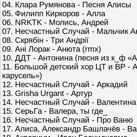
04. Клара Румянова - Песня Алисы
05. Филипп Киркоров - Алла
06. NRKTK - Молись, Андрей
07. Несчастный Случай - Мальчик 
08. Скрябін - Три Андрії
09. Ані Лорак - Анюта (rmx)
10. ДДТ - Антонина (песня из к_ф «
11. Большой детский хор ЦТ и ВР -
карусель»)
12. Несчастный Случай - Аркадий
13. Grisha Urgant - Артур
14. Несчастный Случай - Валентина
15. СерьГа - Валера, ты где_
16. Несчастный Случай - Про Ваню
17. Алиса, Александр Башлачёв - 