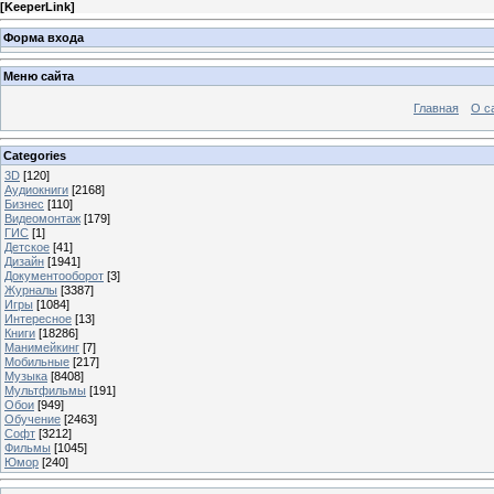
[
KeeperLink
]
Форма входа
Меню сайта
Главная
О с
Categories
3D
[120]
Аудиокниги
[2168]
Бизнес
[110]
Видеомонтаж
[179]
ГИС
[1]
Детское
[41]
Дизайн
[1941]
Документооборот
[3]
Журналы
[3387]
Игры
[1084]
Интересное
[13]
Книги
[18286]
Манимейкинг
[7]
Мобильные
[217]
Музыка
[8408]
Мультфильмы
[191]
Обои
[949]
Обучение
[2463]
Софт
[3212]
Фильмы
[1045]
Юмор
[240]