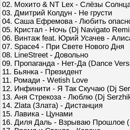
02. Мохито & NT Lex - Слёзы Солнца 
03. Дмитрий Колдун - Не грусти
04. Саша Ефремова - Любить опасн
05. Кристал - Ночь (Dj Navigato Remi
06. Винтаж feat. Юрий Усачев - Алис
07. Space4 - При Свете Нового Дня
08. LineStreet - Довольно
09. Пропаганда - Нет-Да (Dance Vers
11. Бьянка - Президент
11. Ромади - Wetish Love
12. Инфинити - Я Так Скучаю (Dj Se
13. Аня Стрекоза - Люблю (Dj Serzh
14. Zlata (Злата) - Дистанция
15. Лавика - Цунами
16. Диля Даль - Взрываю Прошлое (Ki