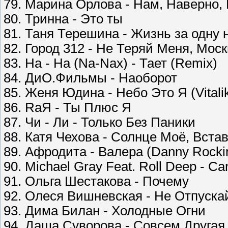
79. Марина Орлова - Нам, Наверно,
80. Тринна - Это ты
81. Таня Терешина - Жизнь за одну 
82. Город 312 - Не Теряй Меня, Мос
83. На - На (Na-Nax) - Тает (Remix)
84. ДиО.Фильмы - Наоборот
85. Женя Юдина - Небо Это Я (Vitalik
86. RaЯ - Ты Плюс Я
87. Чи - Ли - Только Без Паники
88. Катя Чехова - Солнце Моё, Вста
89. Афродита - Валера (Danny Rockin
90. Michael Gray Feat. Roll Deep - C
91. Ольга Шестакова - Почему
92. Олеся Вишневская - Не Отпуска
93. Дима Билан - Холодные Огни
94. Даша Суворова - Совсем Другая