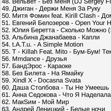
48. Вельвет - Без Меня (DJ Sergey F
49. Джиган - Держи Меня За Руку
50. Митя Фомин feat. Kirill Clash - Д
51. Евгений Белозеров - Open Your H
52. Юлия Беретта - Сколько Можно 
53. Альбина Джанабаева - Капли
54. t.A.T.u. - A Simple Motion
55. T - Killah Feat. Mito - Бум-Бум! 
56. Mmdance - Друзья
57. БандЭрос - Караоке
58. Без Билета - На Ямайку
59. Xindl X - Docasna Svata
60. Даша Столбова - Ты Не Умеешь
61. Анна Седокова - Что Я Наделала
62. МакSим - Мой Мир
63. Андрей Леницкий - Белые ночи