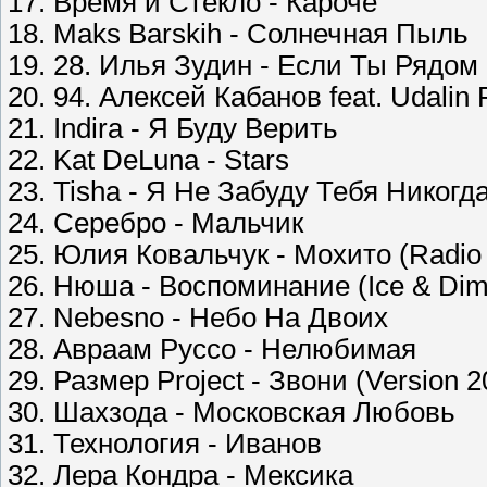
17. Время и Стекло - Кароче
18. Maks Barskih - Солнечная Пыль
19. 28. Илья Зудин - Если Ты Рядом 
20. 94. Алексей Кабанов feat. Udalin 
21. Indira - Я Буду Верить
22. Kat DeLuna - Stars
23. Tisha - Я Не Забуду Тебя Никогд
24. Серебро - Мальчик
25. Юлия Ковальчук - Мохито (Radio 
26. Нюша - Воспоминание (Ice & Di
27. Nebesno - Небо На Двоих
28. Авраам Руссо - Нелюбимая
29. Размер Project - Звони (Version 2
30. Шахзода - Московская Любовь
31. Технология - Иванов
32. Лера Кондра - Мексика