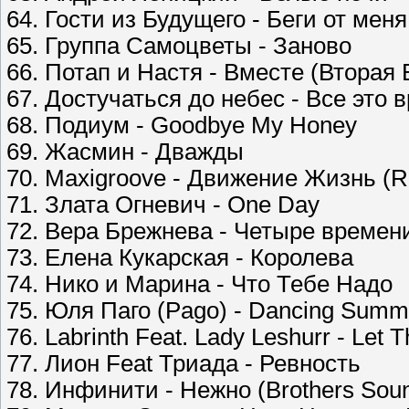
64. Гости из Будущего - Беги от меня 
65. Группа Самоцветы - Заново
66. Потап и Настя - Вместе (Вторая 
67. Достучаться до небес - Все это 
68. Подиум - Goodbye My Honey
69. Жасмин - Дважды
70. Maxigroove - Движение Жизнь (R
71. Злата Огневич - One Day
72. Вера Брежнева - Четыре времен
73. Елена Кукарская - Королева
74. Нико и Марина - Что Тебе Надо
75. Юля Паго (Pago) - Dancing Summ
76. Labrinth Feat. Lady Leshurr - Let
77. Лион Feat Триада - Ревность
78. Инфинити - Нежно (Brothers Soun