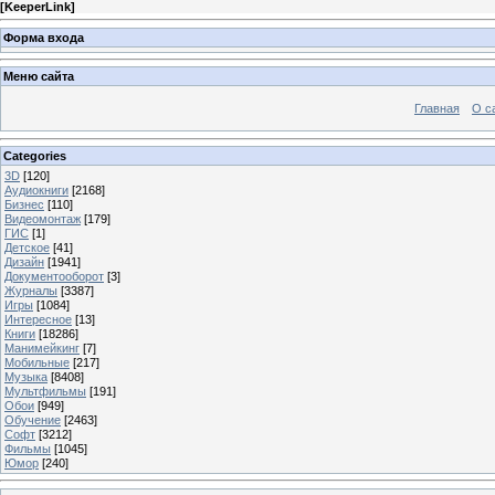
[
KeeperLink
]
Форма входа
Меню сайта
Главная
О с
Categories
3D
[120]
Аудиокниги
[2168]
Бизнес
[110]
Видеомонтаж
[179]
ГИС
[1]
Детское
[41]
Дизайн
[1941]
Документооборот
[3]
Журналы
[3387]
Игры
[1084]
Интересное
[13]
Книги
[18286]
Манимейкинг
[7]
Мобильные
[217]
Музыка
[8408]
Мультфильмы
[191]
Обои
[949]
Обучение
[2463]
Софт
[3212]
Фильмы
[1045]
Юмор
[240]