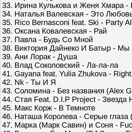
33. Ирина Кулькова и Женя Хмара -
34. Наталья Валевская - Это Любов
35. Rico Bernasconi feat. Ski - Party A
36. Оксана Ковалевская - Рай
37. Павла - Будь Со Мной
38. Виктория Дайнеко И Батыр - М
39. Ани Лорак - Душа
40. Влад Соколовский - Ла-ла-ла
41. Gayana feat. Yulia Zhukova - Right,
42. Nk - Ты И Я
43. Соломина - Без названия (Alex 
44. Стая Feat. D.I.P Project - Звезда
45. Макс Корж - В Темноте
46. Наташа Королева - Серые глаза 
47. Марка (Марк Савин) и Соня - Fuc