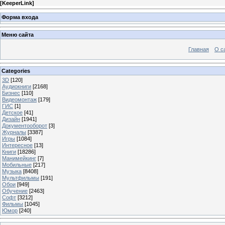
[
KeeperLink
]
Форма входа
Меню сайта
Главная
О с
Categories
3D
[120]
Аудиокниги
[2168]
Бизнес
[110]
Видеомонтаж
[179]
ГИС
[1]
Детское
[41]
Дизайн
[1941]
Документооборот
[3]
Журналы
[3387]
Игры
[1084]
Интересное
[13]
Книги
[18286]
Манимейкинг
[7]
Мобильные
[217]
Музыка
[8408]
Мультфильмы
[191]
Обои
[949]
Обучение
[2463]
Софт
[3212]
Фильмы
[1045]
Юмор
[240]