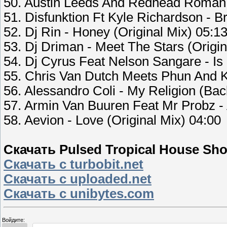
50. Austin Leeds And Redhead Roman 
51. Disfunktion Ft Kyle Richardson - B
52. Dj Rin - Honey (Original Mix) 05:1
53. Dj Driman - Meet The Stars (Origin
54. Dj Cyrus Feat Nelson Sangare - Is 
55. Chris Van Dutch Meets Phun And K
56. Alessandro Coli - My Religion (Ba
57. Armin Van Buuren Feat Mr Probz - 
58. Aevion - Love (Original Mix) 04:00
Скачать Pulsed Tropical House Sho
Скачать с turbobit.net
Скачать с uploaded.net
Скачать с unibytes.com
Войдите: