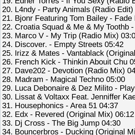
19. Edher Torres - If You Sexy (Radio E
20. L4ndy - Party Animals (Radio Edit)
21. Bjonr Featuring Tom Bailey - Fade 
22. Croatia Squad & Me & My Toothb -
23. Marco V - My Trip (Radio Mix) 03:
24. Discover. - Empty Streets 05:42
25. Irizz & Mates - Vantablack (Origina
26. French Kick - Thinkin Abouit Chu 0
27. Dave202 - Devotion (Radio Mix) 0
28. Madram - Magical Techno 05:00
29. Luca Debonaire & Dez Milito - Play
30. Lissat & Voltaxx Feat. Jenniffer K
31. Housephonics - Area 51 04:37
32. Edx - Revered (Original Mix) 06:12
33. Dj Cross - The Big Jump 04:30
34. Bouncerbros - Ducking (Original M