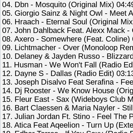
04. Dbn - Mosquito (Original Mix) 04:4
05. Giorgio Sainz & Night Owl - Meet A 
06. Hraach - Eternal Soul (Original Mix
07. John Dahlback Feat. Alexx Mack -
08. Axero - Somewhere (Feat. Coline)
09. Lichtmacher - Over (Monoloop Rem
10. Delaney & Jayden Russo - Blizzar
11. Husman - We Won't Fall (Radio Edi
12. Dayne S - Dallas (Radio Edit) 03:1
13. Joseph Disalvo Feat Serafina - Fe
14. Dj Rooster - We Know House (Orig
15. Fleur East - Sax (Wideboys Club M
16. Bart Claessen & Maria Nayler - Still
17. Julian Jordan Ft. Stino - Feel The
18. Atica Feat Aqeelion - Turn Up (Ext