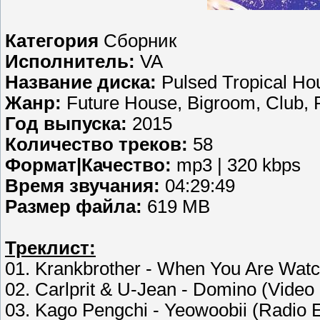
Категория
Сборник
Исполнитель:
VA
Название диска:
Pulsed Tropical Ho
Жанр:
Future House, Bigroom, Club, 
Год выпуска:
2015
Количество треков:
58
Формат|Качество:
mp3 | 320 kbps
Время звучания:
04:29:49
Размер файла:
619 MB
Треклист:
01. Krankbrother - When You Are Wat
02. Carlprit & U-Jean - Domino (Video 
03. Kago Pengchi - Yeowoobii (Radio E