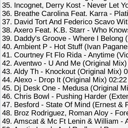
35. Incognet, Derry Kost - Never Let Y
36. Breathe Carolina Feat. Karra - Pla
37. David Tort And Federico Scavo Wit
38. Axero Feat. K.B. Starr - Who Know
39. Daddy's Groove - Where I Belong (
40. Ambient P - Hot Stuff (Ivan Pagan
41. Courtney Ft Flo Rida - Anytime (Vi
42. Aventwo - U And Me (Original Mix)
43. Aldy Th - Knockout (Original Mix) 
44. Alexo - Drop It (Original Mix) 02:22
45. Dj Desk One - Medusa (Original Mi
46. Chris Bowl - Pushing Harder (Exte
47. Besford - State Of Mind (Ernest &
48. Broz Rodriguez, Roman Aloy - Fore
49. Amscat & Mc Ft Lenin & William - A