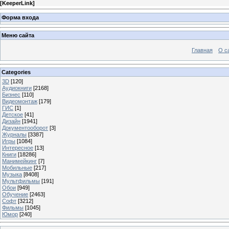
[
KeeperLink
]
Форма входа
Меню сайта
Главная
О с
Categories
3D
[120]
Аудиокниги
[2168]
Бизнес
[110]
Видеомонтаж
[179]
ГИС
[1]
Детское
[41]
Дизайн
[1941]
Документооборот
[3]
Журналы
[3387]
Игры
[1084]
Интересное
[13]
Книги
[18286]
Манимейкинг
[7]
Мобильные
[217]
Музыка
[8408]
Мультфильмы
[191]
Обои
[949]
Обучение
[2463]
Софт
[3212]
Фильмы
[1045]
Юмор
[240]