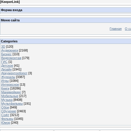
[
KeeperLink
]
Форма входа
Меню сайта
Главная
О с
Categories
3D
[120]
Аудиокниги
[2168]
Бизнес
[110]
Видеомонтаж
[179]
ГИС
[1]
Детское
[41]
Дизайн
[1941]
Документооборот
[3]
Журналы
[3387]
Игры
[1084]
Интересное
[13]
Книги
[18286]
Манимейкинг
[7]
Мобильные
[217]
Музыка
[8408]
Мультфильмы
[191]
Обои
[949]
Обучение
[2463]
Софт
[3212]
Фильмы
[1045]
Юмор
[240]