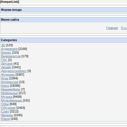
[
KeeperLink
]
Форма входа
Меню сайта
Главная
О с
Categories
3D
[120]
Аудиокниги
[2168]
Бизнес
[110]
Видеомонтаж
[179]
ГИС
[1]
Детское
[41]
Дизайн
[1941]
Документооборот
[3]
Журналы
[3387]
Игры
[1084]
Интересное
[13]
Книги
[18286]
Манимейкинг
[7]
Мобильные
[217]
Музыка
[8408]
Мультфильмы
[191]
Обои
[949]
Обучение
[2463]
Софт
[3212]
Фильмы
[1045]
Юмор
[240]