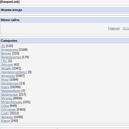
[
KeeperLink
]
Форма входа
Меню сайта
Главная
О с
Categories
3D
[120]
Аудиокниги
[2168]
Бизнес
[110]
Видеомонтаж
[179]
ГИС
[1]
Детское
[41]
Дизайн
[1941]
Документооборот
[3]
Журналы
[3387]
Игры
[1084]
Интересное
[13]
Книги
[18286]
Манимейкинг
[7]
Мобильные
[217]
Музыка
[8408]
Мультфильмы
[191]
Обои
[949]
Обучение
[2463]
Софт
[3212]
Фильмы
[1045]
Юмор
[240]