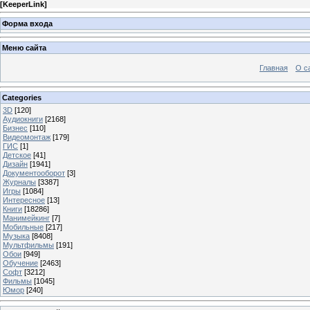
[
KeeperLink
]
Форма входа
Меню сайта
Главная
О с
Categories
3D
[120]
Аудиокниги
[2168]
Бизнес
[110]
Видеомонтаж
[179]
ГИС
[1]
Детское
[41]
Дизайн
[1941]
Документооборот
[3]
Журналы
[3387]
Игры
[1084]
Интересное
[13]
Книги
[18286]
Манимейкинг
[7]
Мобильные
[217]
Музыка
[8408]
Мультфильмы
[191]
Обои
[949]
Обучение
[2463]
Софт
[3212]
Фильмы
[1045]
Юмор
[240]