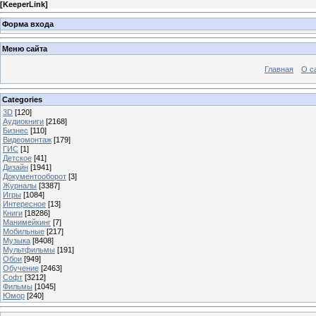
[
KeeperLink
]
Форма входа
Меню сайта
Главная
О с
Categories
3D
[120]
Аудиокниги
[2168]
Бизнес
[110]
Видеомонтаж
[179]
ГИС
[1]
Детское
[41]
Дизайн
[1941]
Документооборот
[3]
Журналы
[3387]
Игры
[1084]
Интересное
[13]
Книги
[18286]
Манимейкинг
[7]
Мобильные
[217]
Музыка
[8408]
Мультфильмы
[191]
Обои
[949]
Обучение
[2463]
Софт
[3212]
Фильмы
[1045]
Юмор
[240]