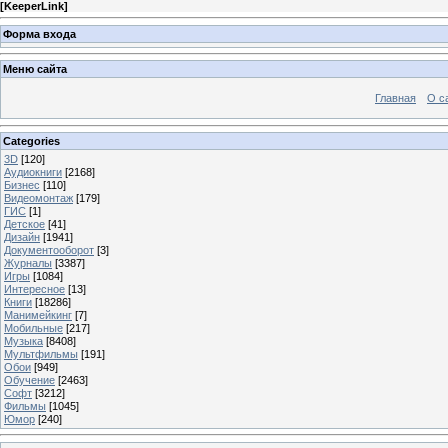
[
KeeperLink
]
Форма входа
Меню сайта
Главная
О с
Categories
3D
[120]
Аудиокниги
[2168]
Бизнес
[110]
Видеомонтаж
[179]
ГИС
[1]
Детское
[41]
Дизайн
[1941]
Документооборот
[3]
Журналы
[3387]
Игры
[1084]
Интересное
[13]
Книги
[18286]
Манимейкинг
[7]
Мобильные
[217]
Музыка
[8408]
Мультфильмы
[191]
Обои
[949]
Обучение
[2463]
Софт
[3212]
Фильмы
[1045]
Юмор
[240]