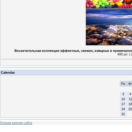
Восхитительная коллекция эффектных, свежих, изящных и примечател
400 шт. |
Calendar
Пн
Вт
3
4
10
11
17
18
24
25
31
Полная версия сайта