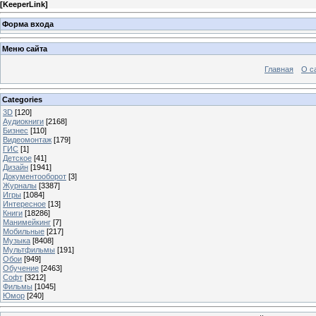
[
KeeperLink
]
Форма входа
Меню сайта
Главная
О с
Categories
3D
[120]
Аудиокниги
[2168]
Бизнес
[110]
Видеомонтаж
[179]
ГИС
[1]
Детское
[41]
Дизайн
[1941]
Документооборот
[3]
Журналы
[3387]
Игры
[1084]
Интересное
[13]
Книги
[18286]
Манимейкинг
[7]
Мобильные
[217]
Музыка
[8408]
Мультфильмы
[191]
Обои
[949]
Обучение
[2463]
Софт
[3212]
Фильмы
[1045]
Юмор
[240]