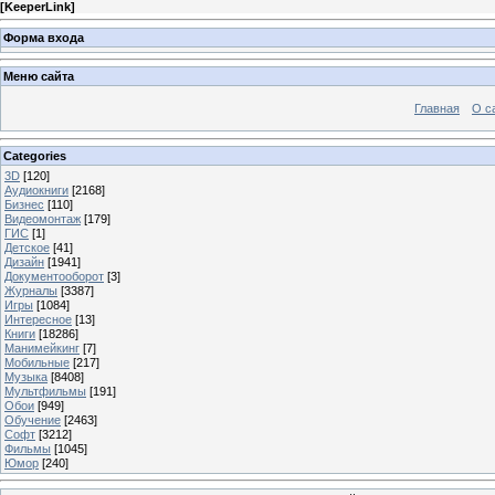
[
KeeperLink
]
Форма входа
Меню сайта
Главная
О с
Categories
3D
[120]
Аудиокниги
[2168]
Бизнес
[110]
Видеомонтаж
[179]
ГИС
[1]
Детское
[41]
Дизайн
[1941]
Документооборот
[3]
Журналы
[3387]
Игры
[1084]
Интересное
[13]
Книги
[18286]
Манимейкинг
[7]
Мобильные
[217]
Музыка
[8408]
Мультфильмы
[191]
Обои
[949]
Обучение
[2463]
Софт
[3212]
Фильмы
[1045]
Юмор
[240]