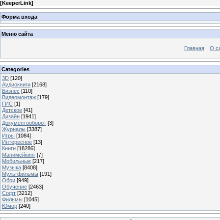
[
KeeperLink
]
Форма входа
Меню сайта
Главная
О с
Categories
3D
[120]
Аудиокниги
[2168]
Бизнес
[110]
Видеомонтаж
[179]
ГИС
[1]
Детское
[41]
Дизайн
[1941]
Документооборот
[3]
Журналы
[3387]
Игры
[1084]
Интересное
[13]
Книги
[18286]
Манимейкинг
[7]
Мобильные
[217]
Музыка
[8408]
Мультфильмы
[191]
Обои
[949]
Обучение
[2463]
Софт
[3212]
Фильмы
[1045]
Юмор
[240]