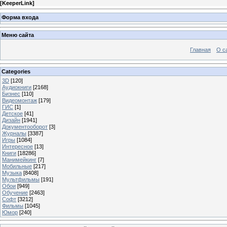
[
KeeperLink
]
Форма входа
Меню сайта
Главная
О с
Categories
3D
[120]
Аудиокниги
[2168]
Бизнес
[110]
Видеомонтаж
[179]
ГИС
[1]
Детское
[41]
Дизайн
[1941]
Документооборот
[3]
Журналы
[3387]
Игры
[1084]
Интересное
[13]
Книги
[18286]
Манимейкинг
[7]
Мобильные
[217]
Музыка
[8408]
Мультфильмы
[191]
Обои
[949]
Обучение
[2463]
Софт
[3212]
Фильмы
[1045]
Юмор
[240]