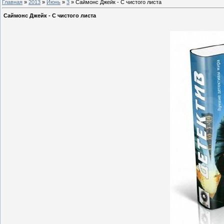
Главная
»
2013
»
Июнь
»
3
» Саймонс Джейк - С чистого листа
Саймонс Джейк - С чистого листа