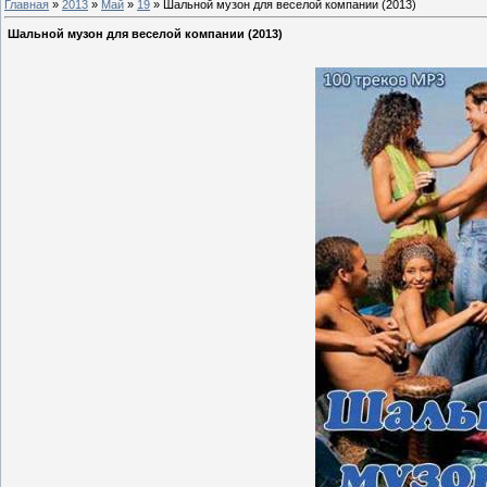
Главная
»
2013
»
Май
»
19
» Шальной музон для веселой компании (2013)
Шальной музон для веселой компании (2013)