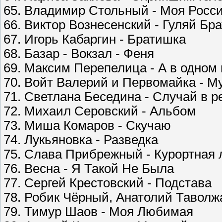
65. Владимир Стольный - Моя Росс
66. Виктор Вознесенский - Гуляй Бр
67. Игорь Кабаргин - Братишка
68. Базар - Вокзал - Феня
69. Максим Перепелица - А в одном 
70. Войт Валерий и Первомайка - Му
71. Светлана Беседина - Случай в р
72. Михаил Серовский - Альбом
73. Миша Комаров - Скучаю
74. Лукьяновка - Разведка
75. Слава Прибрежный - Курортная
76. Весна - Я Такой Не Была
77. Сергей Крестовский - Подстава
78. Робик Чёрный, Анатолий Таволж
79. Тимур Шаов - Моя Любимая