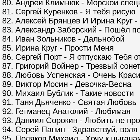
80. Андрей Климнюк - Морской спец
81. Сергей Куренков - Я тебя рисую
82. Алексей Брянцев И Ирина Круг 
83. Александр Заборский - Пошёл по
84. Иван Зольников - Дальнобой
85. Ирина Круг - Прости Меня
86. Сергей Порт - Я отпускаю Тебя о
87. Григорий Войнер - Трезвый соне
88. Любовь Успенская - Очень Кра
89. Виктор Мосин - Девочка-Весна
90. Михаил Бублик - Такие новости
91. Таня Дьяченко - Святая Любовь
92. Гетманец Анатолий - Любимая
93. Даниил Сорокин - Любить не пр
94. Серей Панин - Здравствуй, воля
95. Поляков Михаил - Хочу к цыгана