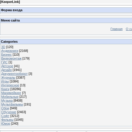
[
KeeperLink
]
Форма входа
Меню сайта
Главная
О с
Categories
3D
[120]
Аудиокниги
[2168]
Бизнес
[110]
Видеомонтаж
[179]
ГИС
[1]
Детское
[41]
Дизайн
[1941]
Документооборот
[3]
Журналы
[3387]
Игры
[1084]
Интересное
[13]
Книги
[18286]
Манимейкинг
[7]
Мобильные
[217]
Музыка
[8408]
Мультфильмы
[191]
Обои
[949]
Обучение
[2463]
Софт
[3212]
Фильмы
[1045]
Юмор
[240]