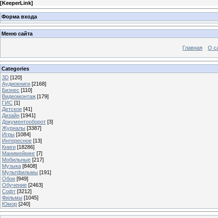
[
KeeperLink
]
Форма входа
Меню сайта
Главная
О с
Categories
3D
[120]
Аудиокниги
[2168]
Бизнес
[110]
Видеомонтаж
[179]
ГИС
[1]
Детское
[41]
Дизайн
[1941]
Документооборот
[3]
Журналы
[3387]
Игры
[1084]
Интересное
[13]
Книги
[18286]
Манимейкинг
[7]
Мобильные
[217]
Музыка
[8408]
Мультфильмы
[191]
Обои
[949]
Обучение
[2463]
Софт
[3212]
Фильмы
[1045]
Юмор
[240]