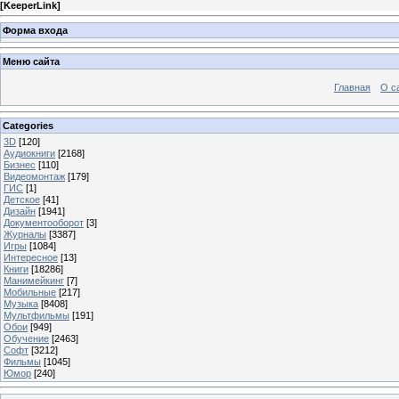
[
KeeperLink
]
Форма входа
Меню сайта
Главная
О с
Categories
3D
[120]
Аудиокниги
[2168]
Бизнес
[110]
Видеомонтаж
[179]
ГИС
[1]
Детское
[41]
Дизайн
[1941]
Документооборот
[3]
Журналы
[3387]
Игры
[1084]
Интересное
[13]
Книги
[18286]
Манимейкинг
[7]
Мобильные
[217]
Музыка
[8408]
Мультфильмы
[191]
Обои
[949]
Обучение
[2463]
Софт
[3212]
Фильмы
[1045]
Юмор
[240]