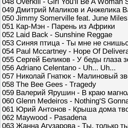
048 Overkill - Girl You'll Be A Woman
049 Дмитрий Маликов и Анжелика В
050 Jimmy Somerville feat. June Mile
051 Кар-Мэн - Парень из Африки
052 Laid Back - Sunshine Reggae
053 Синяя птица - Ты мне не снишь
054 Paul Mccartney - Hope Of Deliver
055 Сергей Беликов - У беды глаза 
056 Adriano Celentano - Uh... Uh...
057 Николай Гнатюк - Малиновый зв
058 The Bee Gees - Tragedy
059 Валерий Ярушин - В краю магн
060 Glenn Medeiros - Nothing'S Gonn
061 Юрий Антонов - Крыша дома тв
062 Maywood - Pasadena
063 Жанна Агузарова - Ты, только т