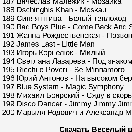
187 Вячеслав Малежик - Мозаика
188 Dschinghis Khan - Moskau
189 Синяя птица - Белый теплоход
190 Bad Boys Blue - Come Back And 
191 Жанна Рождественская - Позвон
192 James Last - Little Man
193 Игорь Корнелюк - Милый
194 Светлана Лазарева - Под знако
195 Ricchi e Poveri - Se M'innamoro
196 Юрий Антонов - На высоком бер
197 Blue System - Magic Symphony
198 Михаил Боярский - Сяду в скор
199 Disco Dancer - Jimmy Jimmy Jim
200 Марыля Родович и Александр М
Скачать Веселый ве