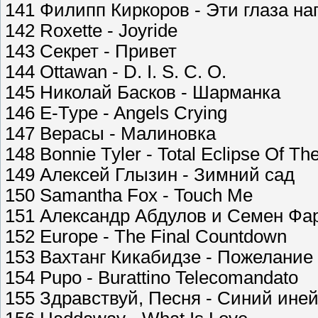
141 Филипп Киркоров - Эти глаза на
142 Roxette - Joyride
143 Секрет - Привет
144 Ottawan - D. I. S. C. O.
145 Николай Басков - Шарманка
146 E-Type - Angels Crying
147 Верасы - Малиновка
148 Bonnie Tyler - Total Eclipse Of Th
149 Алексей Глызин - Зимний сад
150 Samantha Fox - Touch Me
151 Александр Абдулов и Семен Фар
152 Europe - The Final Countdown
153 Вахтанг Кикабидзе - Пожелание
154 Pupo - Burattino Telecomandato
155 Здравствуй, Песня - Синий ине