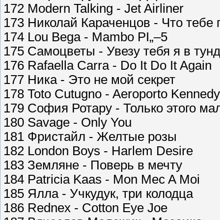
172 Modern Talking - Jet Airliner
173 Николай Караченцов - Что тебе
174 Lou Bega - Mambo РІ„–5
175 Самоцветы - Увезу тебя я в тун
176 Rafaella Carra - Do It Do It Again
177 Ника - Это не мой секрет
178 Toto Cutugno - Aeroporto Kennedy
179 София Ротару - Только этого ма
180 Savage - Only You
181 Фристайл - Желтые розы
182 London Boys - Harlem Desire
183 Земляне - Поверь в мечту
184 Patricia Kaas - Mon Mec A Moi
185 Ялла - Учкудук, три колодца
186 Rednex - Cotton Eye Joe