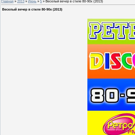
Главная
»
2013
»
Июнь
»
5
» Веселый вечер в стиле 80-90х (2013)
Веселый вечер в стиле 80-90х (2013)