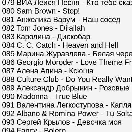
079 ВИА Лейся Песня - Кто тебе ска
080 Sam Brown - Stop!
081 Анжелика Варум - Наш сосед
082 Tom Jones - Dilailah
083 Каролина - Дискобар
084 C. C. Catch - Heaven and Hell
085 Марина Журавлева - Белая чер
086 Georgio Moroder - Love Theme F
087 Алена Апина - Ксюша
088 Culture Club - Do You Really Want
089 Александр Добрынин - Розовые
090 Madonna - True Blue
091 Валентина Легкоступова - Капля
092 Albano & Romina Power - Tu Solt
093 Сергей Крылов - Девочка моя
094 Fancy - Bolero