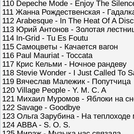
110 Depeche Mode - Enjoy The Silenc
111 Жанна Рождественская - Гадалк
112 Arabesque - In The Heat Of A Disc
113 Юрий Антонов - Золотая лестни
114 In-Grid - Tu Es Foutu
115 Самоцветы - Качается вагон
116 Paul Mauriat - Toccata
117 Крис Кельми - Ночное рандеву
118 Stevie Wonder - I Just Called To S
119 Вячеслав Малежик - Попутчица
120 Village People - Y. M. C. A
121 Михаил Муромов - Яблоки на сн
122 Savage - Goodbye
123 Ольга Зарубина - На теплоходе 
124 ABBA - S. O. S.
125 Мираж - Музыка нас связала