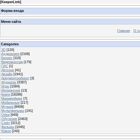
[
KeeperLink
]
Форма входа
Меню сайта
Главная
О с
Categories
3D
[120]
Аудиокниги
[2168]
Бизнес
[110]
Видеомонтаж
[179]
ГИС
[1]
Детское
[41]
Дизайн
[1941]
Документооборот
[3]
Журналы
[3387]
Игры
[1084]
Интересное
[13]
Книги
[18286]
Манимейкинг
[7]
Мобильные
[217]
Музыка
[8408]
Мультфильмы
[191]
Обои
[949]
Обучение
[2463]
Софт
[3212]
Фильмы
[1045]
Юмор
[240]