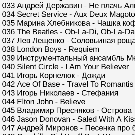
033 Андрей Державин - Не плачь Ал
034 Secret Service - Aux Deux Magot
035 Марина Хлебникова - Чашка ко
036 The Beatles - Ob-La-Di, Ob-La-Da
037 Лев Лещенко - Соловьиная рощ
038 London Boys - Requiem
039 Инструментальный ансамбль Ме
040 Silent Circle - I Am Your Believer
041 Игорь Корнелюк - Дожди
042 Ace Of Base - Travel To Romantis
043 Игорь Николаев - Стефания
044 Elton John - Believe
045 Владимир Пресняков - Острова
046 Jason Donovan - Saled With A Kis
047 Андрей Миронов - Песенка про 