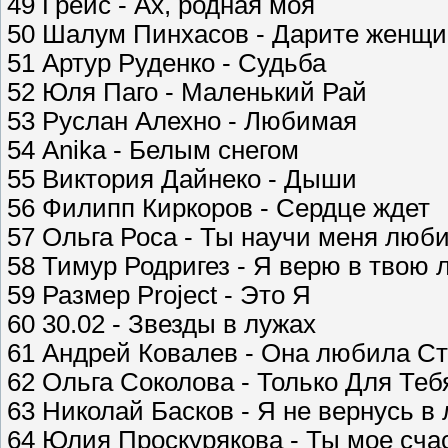
49 Грейс - Ах, родная моя
50 Шалум Пинхасов - Дарите женщ
51 Артур Руденко - Судьба
52 Юля Паго - Маленький Рай
53 Руслан Алехно - Любимая
54 Anika - Белым снегом
55 Виктория Дайнеко - Дыши
56 Филипп Киркоров - Сердце ждет
57 Ольга Роса - Ты научи меня люб
58 Тимур Родригез - Я верю в твою
59 Размер Project - Это Я
60 30.02 - Звезды в лужах
61 Андрей Ковалев - Она любила С
62 Ольга Соколова - Только Для Теб
63 Николай Басков - Я не вернусь в
64 Юлия Проскурякова - Ты мое сча