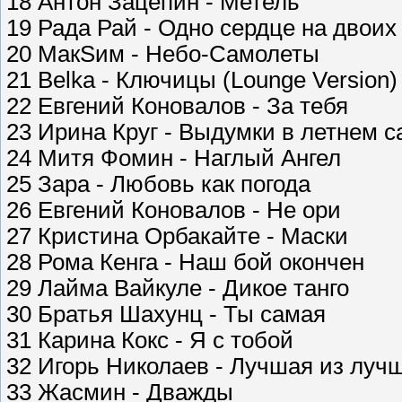
18 Антон Зацепин - Метель
19 Рада Рай - Одно сердце на двоих
20 МакSим - Небо-Самолеты
21 Belka - Ключицы (Lounge Version)
22 Евгений Коновалов - За тебя
23 Ирина Круг - Выдумки в летнем с
24 Митя Фомин - Наглый Ангел
25 Зара - Любовь как погода
26 Евгений Коновалов - Не ори
27 Кристина Орбакайте - Маски
28 Рома Кенга - Наш бой окончен
29 Лайма Вайкуле - Дикое танго
30 Братья Шахунц - Ты самая
31 Карина Кокс - Я с тобой
32 Игорь Николаев - Лучшая из луч
33 Жасмин - Дважды