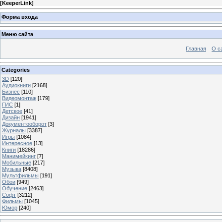
[
KeeperLink
]
Форма входа
Меню сайта
Главная
О с
Categories
3D
[120]
Аудиокниги
[2168]
Бизнес
[110]
Видеомонтаж
[179]
ГИС
[1]
Детское
[41]
Дизайн
[1941]
Документооборот
[3]
Журналы
[3387]
Игры
[1084]
Интересное
[13]
Книги
[18286]
Манимейкинг
[7]
Мобильные
[217]
Музыка
[8408]
Мультфильмы
[191]
Обои
[949]
Обучение
[2463]
Софт
[3212]
Фильмы
[1045]
Юмор
[240]