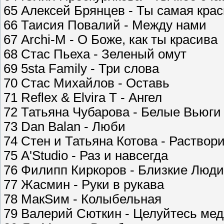
65 Алексей Брянцев - Ты самая кра
66 Таисия Повалий - Между нами
67 Archi-M - О Боже, как ты красива
68 Стас Пьеха - Зеленый омут
69 5sta Family - Три слова
70 Стас Михайлов - Оставь
71 Reflex & Elvira T - Ангел
72 Татьяна Чубарова - Белые Вьюги
73 Dan Balan - Люби
74 Стен и Татьяна Котова - Раствор
75 A'Studio - Раз и навсегда
76 Филипп Киркоров - Близкие Люди
77 Жасмин - Руки в рукава
78 МакSим - Колыбельная
79 Валерий Сюткин - Целуйтесь ме