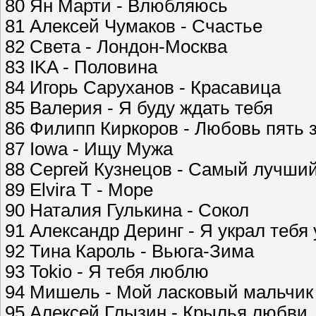
80 Ян Марти - Влюбляюсь
81 Алексей Чумаков - Счастье
82 Света - Лондон-Москва
83 IKA - Половина
84 Игорь Саруханов - Красавица
85 Валерия - Я буду ждать тебя
86 Филипп Киркоров - Любовь пять 
87 Iowa - Ищу Мужа
88 Сергей Кузнецов - Самый лучший
89 Elvira T - Море
90 Наталия Гулькина - Сокол
91 Александр Деринг - Я украл тебя 
92 Тина Кароль - Вьюга-Зима
93 Tokio - Я тебя люблю
94 Мишель - Мой ласковый мальчик
95 Алексей Глызин - Крылья любви