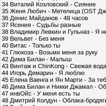
34 Виталий Козловский - Сияние
35 Женя Любич - Метелица (OST Дж
36 Денис Майданов - 48 часов
37 Ясения - Судьбы разные
38 Владимир Левкин и Гульназ - Я 
39 Вельвет - Без меня
40 Витас - Только ты
41 Глюкоза - Возьми меня за руку
42 Дима Билан - Малыш
43 Винтаж и ChinKong - Свежая вода 
44 Игорь Демарин - Я люблю
45 Елена Ваенга и Ян Марти - За те
46 Дима Билан и Никки Джамал - О
47 инвОйс - У меня есть ты
48 Дмитрий Колдун - Облака-бродяг