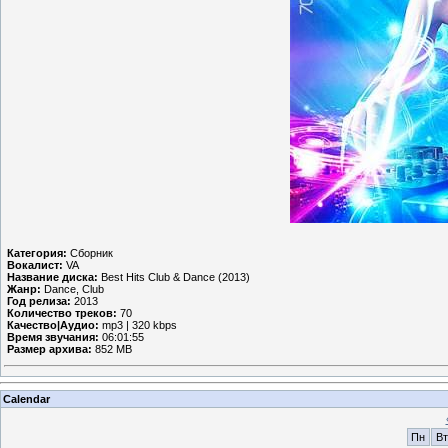
Категория:
Сборник
Вокалист:
VA
Название диска:
Best Hits Club & Dance (2013)
Жанр:
Dance, Club
Год релиза:
2013
Количество треков:
70
Качество|Аудио:
mp3 | 320 kbps
Время звучания:
06:01:55
Размер архива:
852 MB
Calendar
Пн
Вт