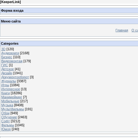
[
KeeperLink
]
Форма входа
Меню сайта
Главная
О с
Categories
3D
[120]
Аудиокниги
[2168]
Бизнес
[110]
Видеомонтаж
[179]
ГИС
[1]
Детское
[41]
Дизайн
[1941]
Документооборот
[3]
Журналы
[3387]
Игры
[1084]
Интересное
[13]
Книги
[18286]
Манимейкинг
[7]
Мобильные
[217]
Музыка
[8408]
Мультфильмы
[191]
Обои
[949]
Обучение
[2463]
Софт
[3212]
Фильмы
[1045]
Юмор
[240]