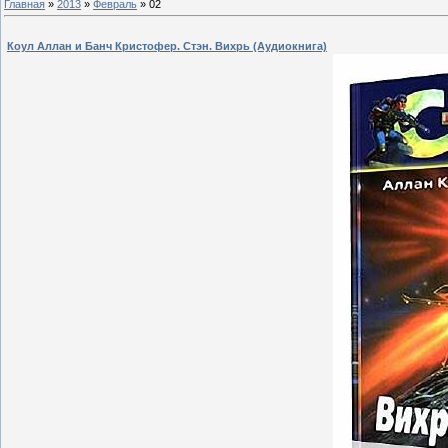
Главная
»
2013
»
Февраль
»
02
Коул Аллан и Банч Кристофер. Стэн. Вихрь (Аудиокнига)