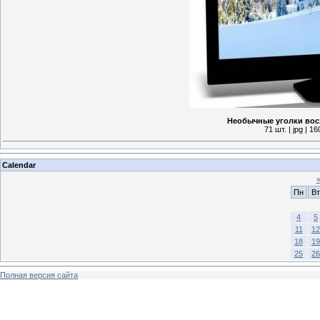
Необычные уголки вос
71 шт. | jpg | 
Calendar
Пн
Вт
4
5
11
12
18
19
25
26
Полная версия сайта