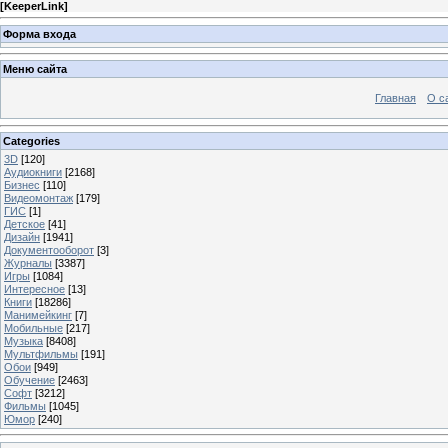
[
KeeperLink
]
Форма входа
Меню сайта
Главная
О с
Categories
3D
[120]
Аудиокниги
[2168]
Бизнес
[110]
Видеомонтаж
[179]
ГИС
[1]
Детское
[41]
Дизайн
[1941]
Документооборот
[3]
Журналы
[3387]
Игры
[1084]
Интересное
[13]
Книги
[18286]
Манимейкинг
[7]
Мобильные
[217]
Музыка
[8408]
Мультфильмы
[191]
Обои
[949]
Обучение
[2463]
Софт
[3212]
Фильмы
[1045]
Юмор
[240]