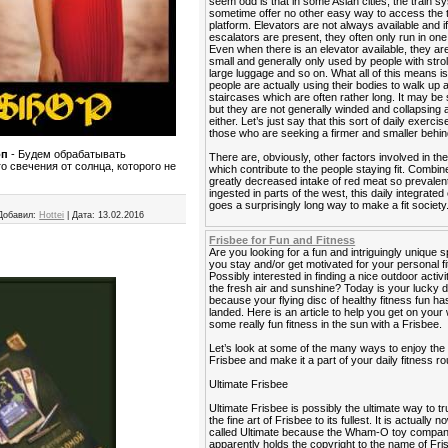
seem odd is that in some Asian cities, the train 
sometime offer no other easy way to access the t
platform. Elevators are not always available and i
escalators are present, they often only run in one 
Even when there is an elevator available, they ar
small and generally only used by people with strol
large luggage and so on. What all of this means is
people are actually using their bodies to walk up
staircases which are often rather long. It may be 
but they are not generally winded and collapsing a
either. Let’s just say that this sort of daily exercis
those who are seeking a firmer and smaller behin
оп
- Будем обрабатывать
There are, obviously, other factors involved in the
 свечения от солнца, которого не
which contribute to the people staying fit. Combin
greatly decreased intake of red meat so prevalen
ingested in parts of the west, this daily integrated
goes a surprisingly long way to make a fit society
Добавил:
Hottei
|
Дата:
13.02.2016
Frisbee for Fun and Fitness
Are you looking for a fun and intriguingly unique s
you stay and/or get motivated for your personal f
Possibly interested in finding a nice outdoor activi
the fresh air and sunshine? Today is your lucky 
because your flying disc of healthy fitness fun has
landed. Here is an article to help you get on your
some really fun fitness in the sun with a Frisbee.
Let’s look at some of the many ways to enjoy the
Frisbee and make it a part of your daily fitness ro
Ultimate Frisbee
Ultimate Frisbee is possibly the ultimate way to tr
the fine art of Frisbee to its fullest. It is actually 
called Ultimate because the Wham-O toy compa
apparently holds the copyright to the name of Fri