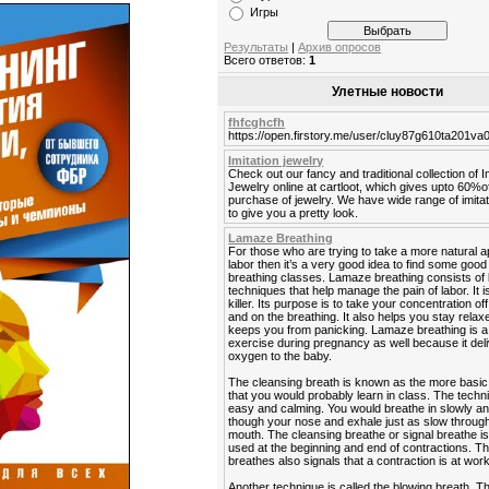
Игры
Результаты
|
Архив опросов
Всего ответов:
1
Улетные новости
fhfcghcfh
https://open.firstory.me/user/cluy87g610ta201v
Imitation jewelry
Check out our fancy and traditional collection of I
Jewelry online at cartloot, which gives upto 60%o
purchase of jewelry. We have wide range of imitat
to give you a pretty look.
Lamaze Breathing
For those who are trying to take a more natural 
labor then it’s a very good idea to find some go
breathing classes. Lamaze breathing consists of 
techniques that help manage the pain of labor. It is
killer. Its purpose is to take your concentration off
and on the breathing. It also helps you stay rela
keeps you from panicking. Lamaze breathing is a
exercise during pregnancy as well because it del
oxygen to the baby.
The cleansing breath is known as the more basic
that you would probably learn in class. The techn
easy and calming. You would breathe in slowly a
though your nose and exhale just as slow throug
mouth. The cleansing breathe or signal breathe is
used at the beginning and end of contractions. Th
breathes also signals that a contraction is at work
Another technique is called the blowing breath. T