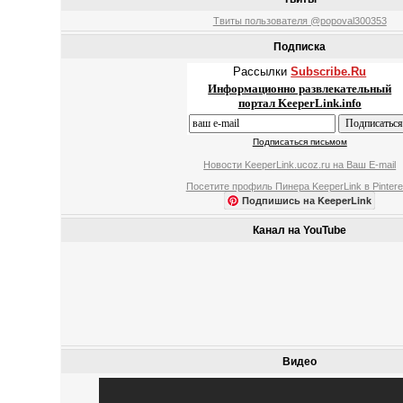
Твиты пользователя @popoval300353
Подписка
Рассылки
Subscribe.Ru
Информационно развлекательный
портал KeeperLink.info
Подписаться письмом
Новости KeeperLink.ucoz.ru на Ваш E-mail
Посетите профиль Пинера KeeperLink в Pintere
Подпишись на KeeperLink
Канал на YouTube
Видео