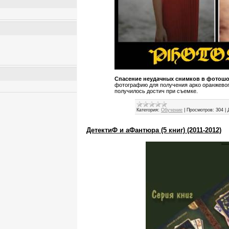
Спасение неудачных снимков в фотош
фотографию для получения арко оранжевого
получилось достич при съемке.
Категория:
Обучение
|
Просмотров:
304
|
ДетектиФ и аФантюра (5 книг) (2011-2012)