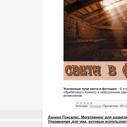
Усиленные лучи света в фотошоп
- В эт
обрабатывать комнату в заброшенном здан
великолепие.
Категория:
Обучение
|
Просмотров:
287
|
Дэниел Гонсалес. Мегатренинг для развити
Упражнения для ума, которые использую