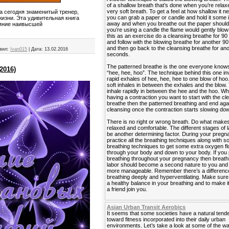
of a shallow breath that’s done when you’re relaxe
very soft breath. To get a feel at how shallow it n
 а сегодня знаменитый тренер,
you can grab a paper or candle and hold it some
изни. Эта удивительная книга
away and when you breathe out the paper should fl
тояние наивысшей
you’re using a candle the flame would gently blow 
this as an exercise do a cleansing breathe for 9
and follow with the blowing breathe for another 
and then go back to the cleansing breathe for an
вил:
Ivan015
|
Дата:
13.02.2016
seconds.
The patterned breathe is the one everyone know
2016)
“hee, hee, hoo”. The technique behind this one in
rapid exhales of hee, hee, hee to one blow of hoo
soft inhales in between the exhales and the blow. 
inhale rapidly in between the hee and the hoo. W
having a contraction you want to start with the cl
breathe then the patterned breathing and end agai
cleansing once the contraction starts slowing do
There is no right or wrong breath. Do what makes
relaxed and comfortable. The different stages of 
be another determining factor. During your preg
practice all the breathing techniques along with 
breathing techniques to get some extra oxygen f
through your body and down to your body. If you 
breathing throughout your pregnancy then breath
labor should become a second nature to you and it
more manageable. Remember there’s a differen
breathing deeply and hyperventilating. Make sur
a healthy balance in your breathing and to make i
a friend join you.
Asian Urban Transit Aerobics
It seems that some societies have a natural ten
toward fitness incorporated into their daily urban
environments. Let’s take a look at some of the 