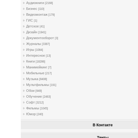
Аудиокниги
[2168]
Бизнес
[110]
Видеомонтаж
[179]
ГИС
[1]
Детское
[41]
Дизайн
[1941]
Документооборот
[3]
Журналы
[3387]
Игры
[1084]
Интересное
[13]
Книги
[18286]
Манимейкинг
[7]
Мобильные
[217]
Музыка
[8408]
Мультфильмы
[191]
Обои
[949]
Обучение
[2463]
Софт
[3212]
Фильмы
[1045]
Юмор
[240]
В Контакте
Твиты