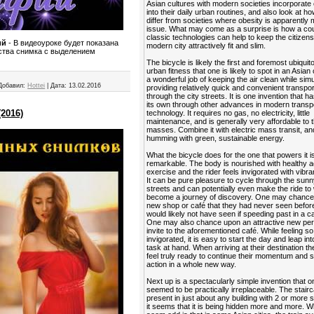
Asian cultures with modern societies incorporate
into their daily urban routines, and also look at h
differ from societies where obesity is apparently 
issue. What may come as a surprise is how a cou
classic technologies can help to keep the citizens
ий
- В видеоуроке будет показана
modern city attractively fit and slim.
ства снимка с выделением
The bicycle is likely the first and foremost ubiquit
urban fitness that one is likely to spot in an Asian 
a wonderful job of keeping the air clean while sim
Добавил:
Hottei
|
Дата:
13.02.2016
providing relatively quick and convenient transpor
through the city streets. It is one invention that ha
its own through other advances in modern transp
2016)
technology. It requires no gas, no electricity, little
maintenance, and is generally very affordable to 
masses. Combine it with electric mass transit, and
humming with green, sustainable energy.
What the bicycle does for the one that powers it is
remarkable. The body is nourished with healthy a
exercise and the rider feels invigorated with vibra
It can be pure pleasure to cycle through the sunn
streets and can potentially even make the ride to
become a journey of discovery. One may chance
new shop or café that they had never seen befor
would likely not have seen if speeding past in a ca
One may also chance upon an attractive new per
invite to the aforementioned café. While feeling so
invigorated, it is easy to start the day and leap in
task at hand. When arriving at their destination t
feel truly ready to continue their momentum and s
action in a whole new way.
Next up is a spectacularly simple invention that 
seemed to be practically irreplaceable. The stairca
present in just about any building with 2 or more s
it seems that it is being hidden more and more. 