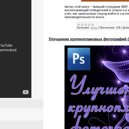
Автор этой книги – бывший сотрудник ФБР,
воспитывающий победителей в спорте и в ж
учит, как занесколько секунд войти в сос
производительности мозга.
Категория:
Книги
|
Просмотров:
238
|
Доба
Улучшение крупноплановых фотографий (