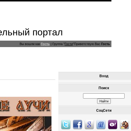
ельный портал
Вы вошли как
Гость
|
Группа
"
Гости
"
Приветствую Вас
Гость
Вход
Поиск
СоцСети