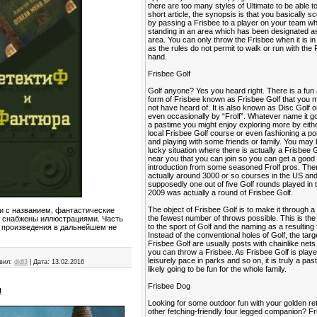
there are too many styles of Ultimate to be able to 
short article, the synopsis is that you basically sc
by passing a Frisbee to a player on your team wh
standing in an area which has been designated as
area. You can only throw the Frisbee when it is i
as the rules do not permit to walk or run with the 
hand.
Frisbee Golf
Golf anyone? Yes you heard right. There is a fun
form of Frisbee known as Frisbee Golf that you
not have heard of. It is also known as Disc Golf o
even occasionally by “Frolf”. Whatever name it go
a pastime you might enjoy exploring more by eithe
local Frisbee Golf course or even fashioning a po
and playing with some friends or family. You may 
lucky situation where there is actually a Frisbee 
near you that you can join so you can get a good
introduction from some seasoned Frolf pros. The
actually around 3000 or so courses in the US an
supposedly one out of five Golf rounds played in 
2009 was actually a round of Frisbee Golf.
The object of Frisbee Golf is to make it through a
ии с названием, фантастические
the fewest number of throws possible. This is the 
и снабжены иллюстрациями. Часть
to the sport of Golf and the naming as a resulting 
е произведения в дальнейшем не
Instead of the conventional holes of Golf, the targ
Frisbee Golf are usually posts with chainlike nets
you can throw a Frisbee. As Frisbee Golf is playe
leisurely pace in parks and so on, it is truly a past
вил:
didl3
|
Дата:
13.02.2016
likely going to be fun for the whole family.
Frisbee Dog
и
Looking for some outdoor fun with your golden ret
other fetching-friendly four legged companion? F