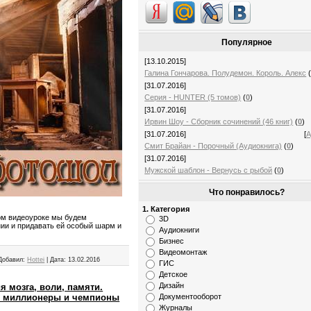
Популярное
[13.10.2015]
Галина Гончарова. Полудемон. Король. Алекс
[31.07.2016]
Серия - HUNTER (5 томов)
(
0
)
[31.07.2016]
Ирвин Шоу - Сборник сочинений (46 книг)
(
0
)
[31.07.2016]
[
А
Смит Брайан - Порочный (Аудиокнига)
(
0
)
[31.07.2016]
Мужской шаблон - Вернусь с рыбой
(
0
)
Что понравилось?
1. Категория
ом видеоуроке мы будем
3D
ии и придавать ей особый шарм и
Аудиокниги
Бизнес
Видеомонтаж
Добавил:
Hottei
|
Дата:
13.02.2016
ГИС
Детское
Дизайн
я мозга, воли, памяти.
Документооборот
т миллионеры и чемпионы
Журналы