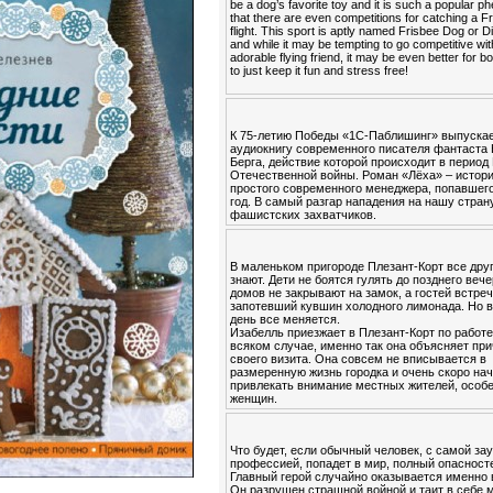
be a dog’s favorite toy and it is such a popular
that there are even competitions for catching a Fr
flight. This sport is aptly named Frisbee Dog or 
and while it may be tempting to go competitive wi
adorable flying friend, it may be even better for b
to just keep it fun and stress free!
К 75-летию Победы «1С-Паблишинг» выпуска
аудиокнигу современного писателя фантаста
Берга, действие которой происходит в период
Отечественной войны. Роман «Лёха» – истор
простого современного менеджера, попавшего
год. В самый разгар нападения на нашу стран
фашистских захватчиков.
В маленьком пригороде Плезант-Корт все друг
знают. Дети не боятся гулять до позднего вече
домов не закрывают на замок, а гостей встре
запотевший кувшин холодного лимонада. Но в
день все меняется.
Изабелль приезжает в Плезант-Корт по работе
всяком случае, именно так она объясняет пр
своего визита. Она совсем не вписывается в
размеренную жизнь городка и очень скоро на
привлекать внимание местных жителей, особ
женщин.
Что будет, если обычный человек, с самой за
профессией, попадет в мир, полный опасност
Главный герой случайно оказывается именно 
Он разрушен страшной войной и таит в себе 