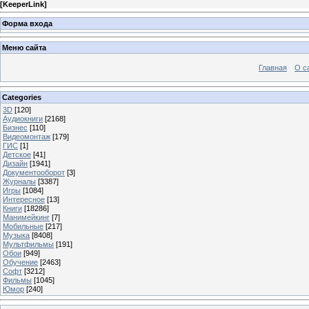
[
KeeperLink
]
Форма входа
Меню сайта
Главная
О с
Categories
3D
[120]
Аудиокниги
[2168]
Бизнес
[110]
Видеомонтаж
[179]
ГИС
[1]
Детское
[41]
Дизайн
[1941]
Документооборот
[3]
Журналы
[3387]
Игры
[1084]
Интересное
[13]
Книги
[18286]
Манимейкинг
[7]
Мобильные
[217]
Музыка
[8408]
Мультфильмы
[191]
Обои
[949]
Обучение
[2463]
Софт
[3212]
Фильмы
[1045]
Юмор
[240]