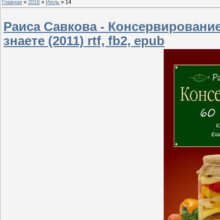
Главная
»
2016
»
Июль
»
14
Раиса Савкова - Консервирование
знаете (2011) rtf, fb2, epub