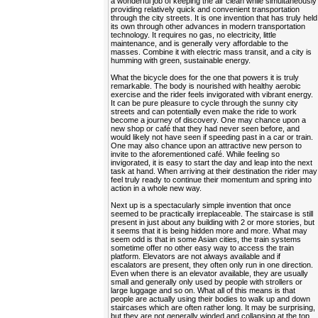
a wonderful job of keeping the air clean while simultaneously
providing relatively quick and convenient transportation
through the city streets. It is one invention that has truly held
its own through other advances in modern transportation
technology. It requires no gas, no electricity, little
maintenance, and is generally very affordable to the
masses. Combine it with electric mass transit, and a city is
humming with green, sustainable energy.
What the bicycle does for the one that powers it is truly
remarkable. The body is nourished with healthy aerobic
exercise and the rider feels invigorated with vibrant energy.
It can be pure pleasure to cycle through the sunny city
streets and can potentially even make the ride to work
become a journey of discovery. One may chance upon a
new shop or café that they had never seen before, and
would likely not have seen if speeding past in a car or train.
One may also chance upon an attractive new person to
invite to the aforementioned café. While feeling so
invigorated, it is easy to start the day and leap into the next
task at hand. When arriving at their destination the rider may
feel truly ready to continue their momentum and spring into
action in a whole new way.
Next up is a spectacularly simple invention that once
seemed to be practically irreplaceable. The staircase is still
present in just about any building with 2 or more stories, but
it seems that it is being hidden more and more. What may
seem odd is that in some Asian cities, the train systems
sometime offer no other easy way to access the train
platform. Elevators are not always available and if
escalators are present, they often only run in one direction.
Even when there is an elevator available, they are usually
small and generally only used by people with strollers or
large luggage and so on. What all of this means is that
people are actually using their bodies to walk up and down
staircases which are often rather long. It may be surprising,
but they are not generally winded and collapsing at the top,