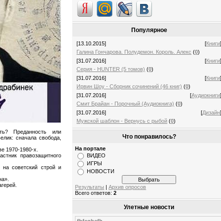
Популярное
[13.10.2015]
[
Книги
Галина Гончарова. Полудемон. Король. Алекс
(
0
)
[31.07.2016]
[
Книги
Серия - HUNTER (5 томов)
(
0
)
[31.07.2016]
[
Книги
Ирвин Шоу - Сборник сочинений (46 книг)
(
0
)
[31.07.2016]
[
Аудиокниги
Смит Брайан - Порочный (Аудиокнига)
(
0
)
[31.07.2016]
[
Дизайн
Мужской шаблон - Вернусь с рыбой
(
0
)
ть? Преданность или
Что понравилось?
лик: сначала свобода,
На портале
е 1970-1980-х.
астник правозащитного
ВИДЕО
ИГРЫ
 на советский строй и
НОВОСТИ
на».
агерей.
Результаты
|
Архив опросов
Всего ответов:
2
Улетные новости