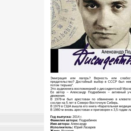
Эмиграция или лагерь? Верность или слабос
предательство? Достойный выбор в СССР был неве
потом тюрьма".
Это аудиокнига воспоминаний о диссидентской Москв
Ее автор – Александр Подрабинек – активный уч
движения.
В 1978-м был арестован по обвинению в клевете
сослан на 5 лет в Северо-Восточную Сибирь.
В 1979 в США вышла его книга «Карательная медици
В 1980-м вновь арестован и приговорен к 3,5 годам л
Год выпуска:
2014 г.
Фамилия автора:
Подрабинек
Имя автора:
Александр
Исполнитель:
Юрий Лазарев
Жанр:
История