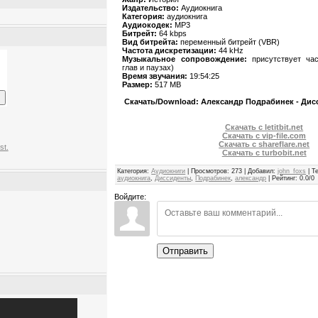
Издательство:
Аудиокнига
Категория:
аудиокнига
Аудиокодек:
MP3
Битрейт:
64 kbps
Вид битрейта:
переменный битрейт (VBR)
Частота дискретизации:
44 kHz
Музыкальное сопровождение:
присутствует ча
глав и паузах)
Время звучания:
19:54:25
Размер:
517 MB
Скачать/Download: Александр Подрабинек - Дис
Скачать с letitbit.net
Скачать с vip-file.com
Скачать с shareflare.net
st.
Скачать с turbobit.net
Категория
:
Аудиокниги
|
Просмотров
:
273
|
Добавил
:
john_foxs
|
Т
аудиокнига
,
Диссиденты
,
Подрабинек
,
александр
|
Рейтинг
:
0.0
/
0
Войдите:
Отправить