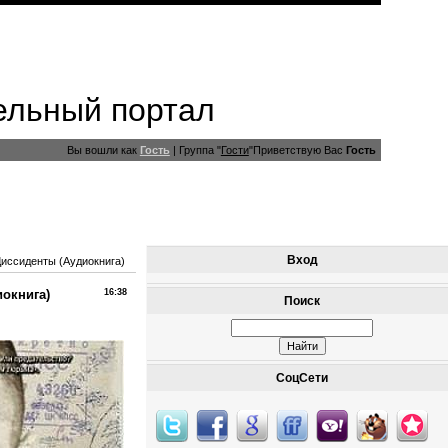
ельный портал
Вы вошли как
Гость
|
Группа
"
Гости
"
Приветствую Вас
Гость
Вход
Диссиденты (Аудиокнига)
иокнига)
16:38
Поиск
СоцСети