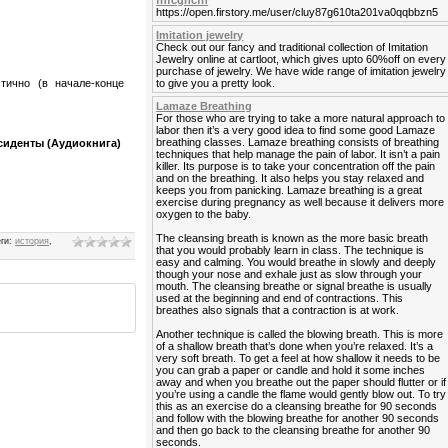
fhfcghcfh
https://open.firstory.me/user/cluy87g610ta201va0qqbbzn5
Imitation jewelry
Check out our fancy and traditional collection of Imitation
Jewelry online at cartloot, which gives upto 60%off on every
purchase of jewelry. We have wide range of imitation jewelry
стично (в начале-конце
to give you a pretty look.
Lamaze Breathing
For those who are trying to take a more natural approach to
labor then it’s a very good idea to find some good Lamaze
breathing classes. Lamaze breathing consists of breathing
сиденты (Аудиокнига)
techniques that help manage the pain of labor. It isn’t a pain
killer. Its purpose is to take your concentration off the pain
and on the breathing. It also helps you stay relaxed and
keeps you from panicking. Lamaze breathing is a great
exercise during pregnancy as well because it delivers more
oxygen to the baby.
The cleansing breath is known as the more basic breath
еги
:
история
,
that you would probably learn in class. The technique is
easy and calming. You would breathe in slowly and deeply
though your nose and exhale just as slow through your
mouth. The cleansing breathe or signal breathe is usually
used at the beginning and end of contractions. This
breathes also signals that a contraction is at work.
Another technique is called the blowing breath. This is more
of a shallow breath that’s done when you’re relaxed. It’s a
very soft breath. To get a feel at how shallow it needs to be
you can grab a paper or candle and hold it some inches
away and when you breathe out the paper should flutter or if
you’re using a candle the flame would gently blow out. To try
this as an exercise do a cleansing breathe for 90 seconds
and follow with the blowing breathe for another 90 seconds
and then go back to the cleansing breathe for another 90
seconds.