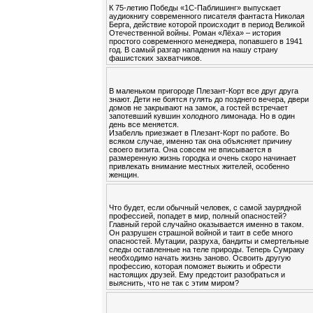
К 75-летию Победы «1С-Паблишинг» выпускает
аудиокнигу современного писателя фантаста Николая
Берга, действие которой происходит в период Великой
Отечественной войны. Роман «Лёха» – история
простого современного менеджера, попавшего в 1941
год. В самый разгар нападения на нашу страну
фашистских захватчиков.
В маленьком пригороде Плезант-Корт все друг друга
знают. Дети не боятся гулять до позднего вечера, двери
домов не закрывают на замок, а гостей встречает
запотевший кувшин холодного лимонада. Но в один
день все меняется.
Изабелль приезжает в Плезант-Корт по работе. Во
всяком случае, именно так она объясняет причину
своего визита. Она совсем не вписывается в
размеренную жизнь городка и очень скоро начинает
привлекать внимание местных жителей, особенно
женщин.
Что будет, если обычный человек, с самой заурядной
профессией, попадет в мир, полный опасностей?
Главный герой случайно оказывается именно в таком.
Он разрушен страшной войной и таит в себе много
опасностей. Мутации, разруха, бандиты и смертельные
следы оставленные на теле природы. Теперь Сумраку
необходимо начать жизнь заново. Освоить другую
профессию, которая поможет выжить и обрести
настоящих друзей. Ему предстоит разобраться и
выяснить, что не так с этим миром?