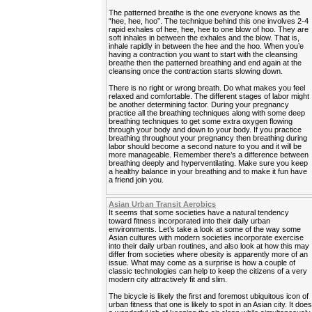
The patterned breathe is the one everyone knows as the
“hee, hee, hoo”. The technique behind this one involves 2-4
rapid exhales of hee, hee, hee to one blow of hoo. They are
soft inhales in between the exhales and the blow. That is,
inhale rapidly in between the hee and the hoo. When you’e
having a contraction you want to start with the cleansing
breathe then the patterned breathing and end again at the
cleansing once the contraction starts slowing down.
There is no right or wrong breath. Do what makes you feel
relaxed and comfortable. The different stages of labor might
be another determining factor. During your pregnancy
practice all the breathing techniques along with some deep
breathing techniques to get some extra oxygen flowing
through your body and down to your body. If you practice
breathing throughout your pregnancy then breathing during
labor should become a second nature to you and it will be
more manageable. Remember there’s a difference between
breathing deeply and hyperventilating. Make sure you keep
a healthy balance in your breathing and to make it fun have
a friend join you.
Asian Urban Transit Aerobics
It seems that some societies have a natural tendency
toward fitness incorporated into their daily urban
environments. Let’s take a look at some of the way some
Asian cultures with modern societies incorporate exercise
into their daily urban routines, and also look at how this may
differ from societies where obesity is apparently more of an
issue. What may come as a surprise is how a couple of
classic technologies can help to keep the citizens of a very
modern city attractively fit and slim.
The bicycle is likely the first and foremost ubiquitous icon of
urban fitness that one is likely to spot in an Asian city. It doe