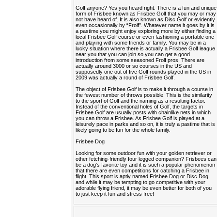
Golf anyone? Yes you heard right. There is a fun and unique
form of Frisbee known as Frisbee Golf that you may or may
not have heard of. It is also known as Disc Golf or evidently
even occasionally by “Frolf”. Whatever name it goes by it is
a pastime you might enjoy exploring more by either finding a
local Frisbee Golf course or even fashioning a portable one
and playing with some friends or family. You may be in a
lucky situation where there is actually a Frisbee Golf league
near you that you can join so you can get a good
introduction from some seasoned Frolf pros. There are
actually around 3000 or so courses in the US and
supposedly one out of five Golf rounds played in the US in
2009 was actually a round of Frisbee Golf.
The object of Frisbee Golf is to make it through a course in
the fewest number of throws possible. This is the similarity
to the sport of Golf and the naming as a resulting factor.
Instead of the conventional holes of Golf, the targets in
Frisbee Golf are usually posts with chainlike nets in which
you can throw a Frisbee. As Frisbee Golf is played at a
leisurely pace in parks and so on, it is truly a pastime that is
likely going to be fun for the whole family.
Frisbee Dog
Looking for some outdoor fun with your golden retriever or
other fetching-friendly four legged companion? Frisbees can
be a dog’s favorite toy and it is such a popular phenomenon
that there are even competitions for catching a Frisbee in
flight. This sport is aptly named Frisbee Dog or Disc Dog
and while it may be tempting to go competitive with your
adorable flying friend, it may be even better for both of you
to just keep it fun and stress free!