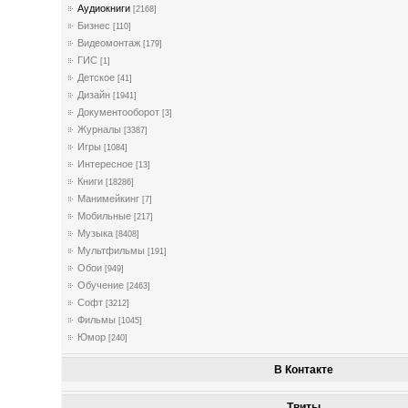
Аудиокниги
[2168]
Бизнес
[110]
Видеомонтаж
[179]
ГИС
[1]
Детское
[41]
Дизайн
[1941]
Документооборот
[3]
Журналы
[3387]
Игры
[1084]
Интересное
[13]
Книги
[18286]
Манимейкинг
[7]
Мобильные
[217]
Музыка
[8408]
Мультфильмы
[191]
Обои
[949]
Обучение
[2463]
Софт
[3212]
Фильмы
[1045]
Юмор
[240]
В Контакте
Твиты