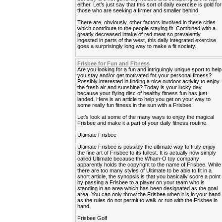
either. Let’s just say that this sort of daily exercise is gold for
those who are seeking a firmer and smaller behind.
There are, obviously, other factors involved in these cities
which contribute to the people staying fit. Combined with a
greatly decreased intake of red meat so prevalently
ingested in parts of the west, this daily integrated exercise
goes a surprisingly long way to make a fit society.
Frisbee for Fun and Fitness
Are you looking for a fun and intriguingly unique sport to help
you stay and/or get motivated for your personal fitness?
Possibly interested in finding a nice outdoor activity to enjoy
the fresh air and sunshine? Today is your lucky day
because your flying disc of healthy fitness fun has just
landed. Here is an article to help you get on your way to
some really fun fitness in the sun with a Frisbee.
Let’s look at some of the many ways to enjoy the magical
Frisbee and make it a part of your daily fitness routine.
Ultimate Frisbee
Ultimate Frisbee is possibly the ultimate way to truly enjoy
the fine art of Frisbee to its fullest. It is actually now simply
called Ultimate because the Wham-O toy company
apparently holds the copyright to the name of Frisbee. While
there are too many styles of Ultimate to be able to fit in a
short article, the synopsis is that you basically score a point
by passing a Frisbee to a player on your team who is
standing in an area which has been designated as the goal
area. You can only throw the Frisbee when it is in your hand
as the rules do not permit to walk or run with the Frisbee in
hand.
Frisbee Golf