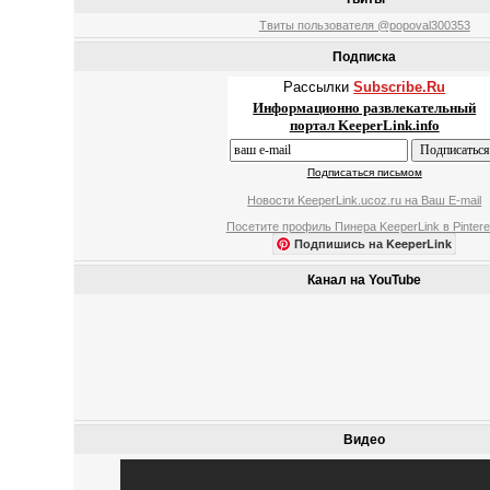
Твиты пользователя @popoval300353
Подписка
Рассылки
Subscribe.Ru
Информационно развлекательный
портал KeeperLink.info
Подписаться письмом
Новости KeeperLink.ucoz.ru на Ваш E-mail
Посетите профиль Пинера KeeperLink в Pintere
Подпишись на KeeperLink
Канал на YouTube
Видео