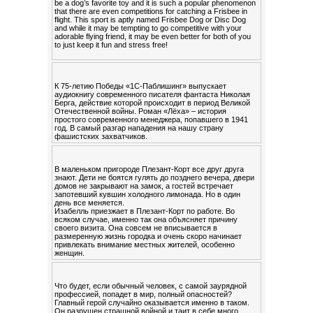
be a dog’s favorite toy and it is such a popular phenomenon
that there are even competitions for catching a Frisbee in
flight. This sport is aptly named Frisbee Dog or Disc Dog
and while it may be tempting to go competitive with your
adorable flying friend, it may be even better for both of you
to just keep it fun and stress free!
К 75-летию Победы «1С-Паблишинг» выпускает
аудиокнигу современного писателя фантаста Николая
Берга, действие которой происходит в период Великой
Отечественной войны. Роман «Лёха» – история
простого современного менеджера, попавшего в 1941
год. В самый разгар нападения на нашу страну
фашистских захватчиков.
В маленьком пригороде Плезант-Корт все друг друга
знают. Дети не боятся гулять до позднего вечера, двери
домов не закрывают на замок, а гостей встречает
запотевший кувшин холодного лимонада. Но в один
день все меняется.
Изабелль приезжает в Плезант-Корт по работе. Во
всяком случае, именно так она объясняет причину
своего визита. Она совсем не вписывается в
размеренную жизнь городка и очень скоро начинает
привлекать внимание местных жителей, особенно
женщин.
Что будет, если обычный человек, с самой заурядной
профессией, попадет в мир, полный опасностей?
Главный герой случайно оказывается именно в таком.
Он разрушен страшной войной и таит в себе много