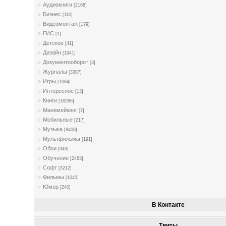
Аудиокниги
[2168]
Бизнес
[110]
Видеомонтаж
[179]
ГИС
[1]
Детское
[41]
Дизайн
[1941]
Документооборот
[3]
Журналы
[3387]
Игры
[1084]
Интересное
[13]
Книги
[18286]
Манимейкинг
[7]
Мобильные
[217]
Музыка
[8408]
Мультфильмы
[191]
Обои
[949]
Обучение
[2463]
Софт
[3212]
Фильмы
[1045]
Юмор
[240]
В Контакте
Твиты