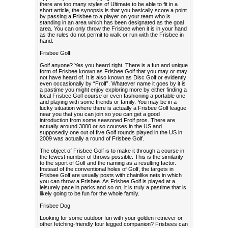
there are too many styles of Ultimate to be able to fit in a
short article, the synopsis is that you basically score a point
by passing a Frisbee to a player on your team who is
standing in an area which has been designated as the goal
area. You can only throw the Frisbee when it is in your hand
as the rules do not permit to walk or run with the Frisbee in
hand.
Frisbee Golf
Golf anyone? Yes you heard right. There is a fun and unique
form of Frisbee known as Frisbee Golf that you may or may
not have heard of. It is also known as Disc Golf or evidently
even occasionally by “Frolf”. Whatever name it goes by it is
a pastime you might enjoy exploring more by either finding a
local Frisbee Golf course or even fashioning a portable one
and playing with some friends or family. You may be in a
lucky situation where there is actually a Frisbee Golf league
near you that you can join so you can get a good
introduction from some seasoned Frolf pros. There are
actually around 3000 or so courses in the US and
supposedly one out of five Golf rounds played in the US in
2009 was actually a round of Frisbee Golf.
The object of Frisbee Golf is to make it through a course in
the fewest number of throws possible. This is the similarity
to the sport of Golf and the naming as a resulting factor.
Instead of the conventional holes of Golf, the targets in
Frisbee Golf are usually posts with chainlike nets in which
you can throw a Frisbee. As Frisbee Golf is played at a
leisurely pace in parks and so on, it is truly a pastime that is
likely going to be fun for the whole family.
Frisbee Dog
Looking for some outdoor fun with your golden retriever or
other fetching-friendly four legged companion? Frisbees can