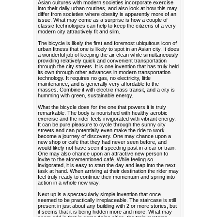
Asian cultures with modern societies incorporate exercise
into their daily urban routines, and also look at how this may
differ from societies where obesity is apparently more of an
issue. What may come as a surprise is how a couple of
classic technologies can help to keep the citizens of a very
modern city attractively fit and slim.
The bicycle is likely the first and foremost ubiquitous icon of
urban fitness that one is likely to spot in an Asian city. It does
a wonderful job of keeping the air clean while simultaneously
providing relatively quick and convenient transportation
through the city streets. It is one invention that has truly held
its own through other advances in modern transportation
technology. It requires no gas, no electricity, little
maintenance, and is generally very affordable to the
masses. Combine it with electric mass transit, and a city is
humming with green, sustainable energy.
What the bicycle does for the one that powers it is truly
remarkable. The body is nourished with healthy aerobic
exercise and the rider feels invigorated with vibrant energy.
It can be pure pleasure to cycle through the sunny city
streets and can potentially even make the ride to work
become a journey of discovery. One may chance upon a
new shop or café that they had never seen before, and
would likely not have seen if speeding past in a car or train.
One may also chance upon an attractive new person to
invite to the aforementioned café. While feeling so
invigorated, it is easy to start the day and leap into the next
task at hand. When arriving at their destination the rider may
feel truly ready to continue their momentum and spring into
action in a whole new way.
Next up is a spectacularly simple invention that once
seemed to be practically irreplaceable. The staircase is still
present in just about any building with 2 or more stories, but
it seems that it is being hidden more and more. What may