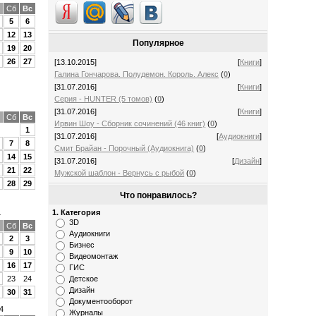
Сб
Вс
5
6
12
13
Популярное
19
20
26
27
[13.10.2015]
[
Книги
]
Галина Гончарова. Полудемон. Король. Алекс
(
0
)
[31.07.2016]
[
Книги
]
Серия - HUNTER (5 томов)
(
0
)
[31.07.2016]
[
Книги
]
Сб
Вс
Ирвин Шоу - Сборник сочинений (46 книг)
(
0
)
1
[31.07.2016]
[
Аудиокниги
]
7
8
Смит Брайан - Порочный (Аудиокнига)
(
0
)
14
15
[31.07.2016]
[
Дизайн
]
21
22
Мужской шаблон - Вернусь с рыбой
(
0
)
28
29
Что понравилось?
1. Категория
4
3D
Сб
Вс
Аудиокниги
2
3
Бизнес
9
10
Видеомонтаж
16
17
ГИС
Детское
23
24
Дизайн
30
31
Документооборот
4
Журналы