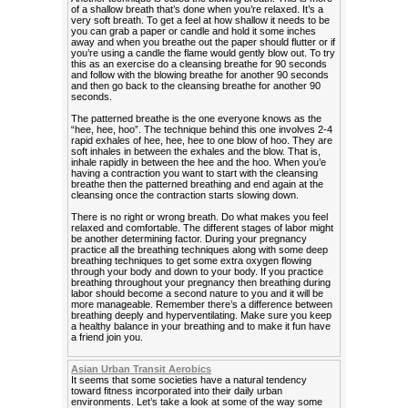
of a shallow breath that’s done when you’re relaxed. It’s a
very soft breath. To get a feel at how shallow it needs to be
you can grab a paper or candle and hold it some inches
away and when you breathe out the paper should flutter or if
you’re using a candle the flame would gently blow out. To try
this as an exercise do a cleansing breathe for 90 seconds
and follow with the blowing breathe for another 90 seconds
and then go back to the cleansing breathe for another 90
seconds.
The patterned breathe is the one everyone knows as the
“hee, hee, hoo”. The technique behind this one involves 2-4
rapid exhales of hee, hee, hee to one blow of hoo. They are
soft inhales in between the exhales and the blow. That is,
inhale rapidly in between the hee and the hoo. When you’e
having a contraction you want to start with the cleansing
breathe then the patterned breathing and end again at the
cleansing once the contraction starts slowing down.
There is no right or wrong breath. Do what makes you feel
relaxed and comfortable. The different stages of labor might
be another determining factor. During your pregnancy
practice all the breathing techniques along with some deep
breathing techniques to get some extra oxygen flowing
through your body and down to your body. If you practice
breathing throughout your pregnancy then breathing during
labor should become a second nature to you and it will be
more manageable. Remember there’s a difference between
breathing deeply and hyperventilating. Make sure you keep
a healthy balance in your breathing and to make it fun have
a friend join you.
Asian Urban Transit Aerobics
It seems that some societies have a natural tendency
toward fitness incorporated into their daily urban
environments. Let’s take a look at some of the way some