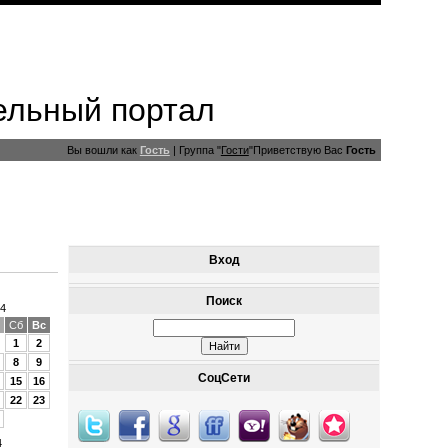
ельный портал
Вы вошли как
Гость
|
Группа
"
Гости
"
Приветствую Вас
Гость
Вход
Поиск
4
Сб
Вс
1
2
8
9
СоцСети
15
16
22
23
4