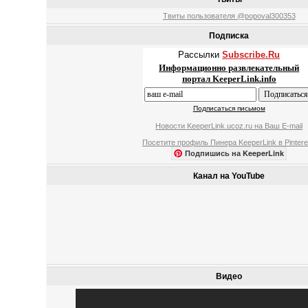
Твиты пользователя @popoval300353
Подписка
Рассылки
Subscribe.Ru
Информационно развлекательный
портал KeeperLink.info
Подписаться письмом
Новости KeeperLink.ucoz.ru на Ваш E-mail
Посетите профиль Пинера KeeperLink в Pintere
Подпишись на KeeperLink
Канал на YouTube
Видео