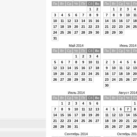
Пн
Вт
Ср
Чт
Пт
Сб
Вс
Пн
Вт
Ср
Чт
Пт
1
2
1
2
3
4
3
4
5
6
7
8
9
7
8
9
10
11
10
11
12
13
14
15
16
14
15
16
17
18
17
18
19
20
21
22
23
21
22
23
24
25
24
25
26
27
28
29
30
28
29
30
31
Май 2014
Июнь 2014
Пн
Вт
Ср
Чт
Пт
Сб
Вс
Пн
Вт
Ср
Чт
Пт
1
2
3
4
5
6
7
8
9
10
11
2
3
4
5
6
12
13
14
15
16
17
18
9
10
11
12
13
19
20
21
22
23
24
25
16
17
18
19
20
26
27
28
29
30
31
23
24
25
26
27
30
Июль 2014
Август 201
Пн
Вт
Ср
Чт
Пт
Сб
Вс
Пн
Вт
Ср
Чт
Пт
1
2
3
4
5
6
1
7
8
9
10
11
12
13
4
5
6
7
8
14
15
16
17
18
19
20
11
12
13
14
15
21
22
23
24
25
26
27
18
19
20
21
22
28
29
30
31
25
26
27
28
29
Сентябрь 2014
Октябрь 201