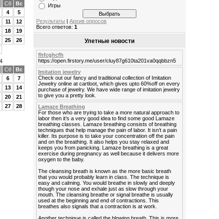
Сб
Вс
Игры
4
5
Результаты
|
Архив опросов
11
12
Всего ответов:
1
18
19
25
26
Улетные новости
fhfcghcfh
https://open.firstory.me/user/cluy87g610ta201va0qqbbzn5
4
Сб
Вс
Imitation jewelry
Check out our fancy and traditional collection of Imitation
6
7
Jewelry online at cartloot, which gives upto 60%off on every
13
14
purchase of jewelry. We have wide range of imitation jewelry
to give you a pretty look.
20
21
27
28
Lamaze Breathing
For those who are trying to take a more natural approach to
labor then it’s a very good idea to find some good Lamaze
breathing classes. Lamaze breathing consists of breathing
techniques that help manage the pain of labor. It isn’t a pain
killer. Its purpose is to take your concentration off the pain
and on the breathing. It also helps you stay relaxed and
keeps you from panicking. Lamaze breathing is a great
exercise during pregnancy as well because it delivers more
oxygen to the baby.
The cleansing breath is known as the more basic breath
that you would probably learn in class. The technique is
easy and calming. You would breathe in slowly and deeply
though your nose and exhale just as slow through your
mouth. The cleansing breathe or signal breathe is usually
used at the beginning and end of contractions. This
breathes also signals that a contraction is at work.
Another technique is called the blowing breath. This is more