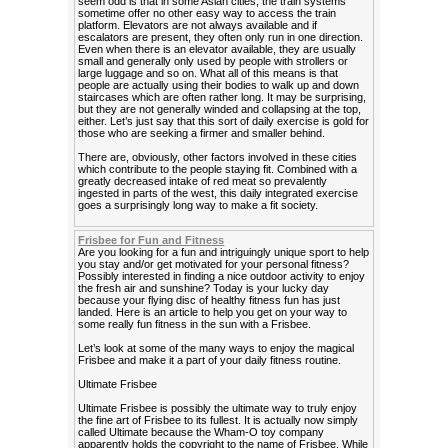
seem odd is that in some Asian cities, the train systems
sometime offer no other easy way to access the train
platform. Elevators are not always available and if
escalators are present, they often only run in one direction.
Even when there is an elevator available, they are usually
small and generally only used by people with strollers or
large luggage and so on. What all of this means is that
people are actually using their bodies to walk up and down
staircases which are often rather long. It may be surprising,
but they are not generally winded and collapsing at the top,
either. Let’s just say that this sort of daily exercise is gold for
those who are seeking a firmer and smaller behind.
There are, obviously, other factors involved in these cities
which contribute to the people staying fit. Combined with a
greatly decreased intake of red meat so prevalently
ingested in parts of the west, this daily integrated exercise
goes a surprisingly long way to make a fit society.
Frisbee for Fun and Fitness
Are you looking for a fun and intriguingly unique sport to help
you stay and/or get motivated for your personal fitness?
Possibly interested in finding a nice outdoor activity to enjoy
the fresh air and sunshine? Today is your lucky day
because your flying disc of healthy fitness fun has just
landed. Here is an article to help you get on your way to
some really fun fitness in the sun with a Frisbee.
Let’s look at some of the many ways to enjoy the magical
Frisbee and make it a part of your daily fitness routine.
Ultimate Frisbee
Ultimate Frisbee is possibly the ultimate way to truly enjoy
the fine art of Frisbee to its fullest. It is actually now simply
called Ultimate because the Wham-O toy company
apparently holds the copyright to the name of Frisbee. While