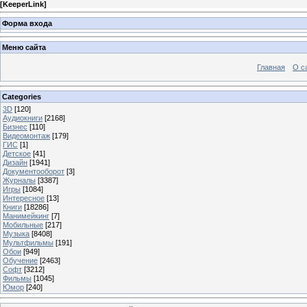
[
KeeperLink
]
Форма входа
Меню сайта
Главная
О с
Categories
3D
[120]
Аудиокниги
[2168]
Бизнес
[110]
Видеомонтаж
[179]
ГИС
[1]
Детское
[41]
Дизайн
[1941]
Документооборот
[3]
Журналы
[3387]
Игры
[1084]
Интересное
[13]
Книги
[18286]
Манимейкинг
[7]
Мобильные
[217]
Музыка
[8408]
Мультфильмы
[191]
Обои
[949]
Обучение
[2463]
Софт
[3212]
Фильмы
[1045]
Юмор
[240]