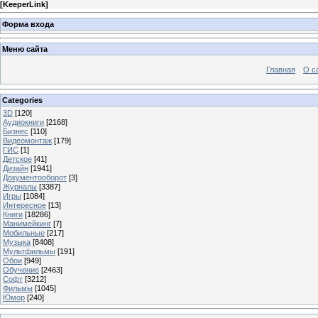
[
KeeperLink
]
Форма входа
Меню сайта
Главная
О с
Categories
3D
[120]
Аудиокниги
[2168]
Бизнес
[110]
Видеомонтаж
[179]
ГИС
[1]
Детское
[41]
Дизайн
[1941]
Документооборот
[3]
Журналы
[3387]
Игры
[1084]
Интересное
[13]
Книги
[18286]
Манимейкинг
[7]
Мобильные
[217]
Музыка
[8408]
Мультфильмы
[191]
Обои
[949]
Обучение
[2463]
Софт
[3212]
Фильмы
[1045]
Юмор
[240]