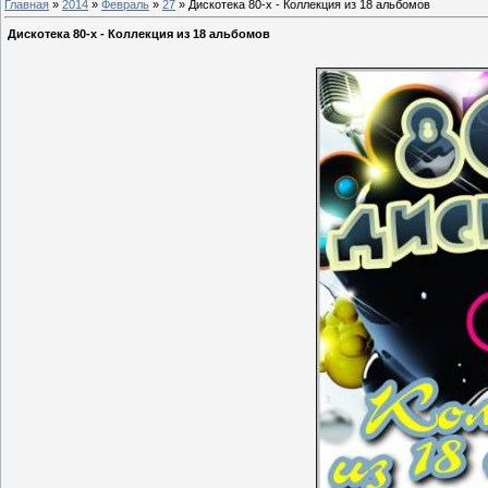
Главная
»
2014
»
Февраль
»
27
» Дискотека 80-х - Коллекция из 18 альбомов
Дискотека 80-х - Коллекция из 18 альбомов