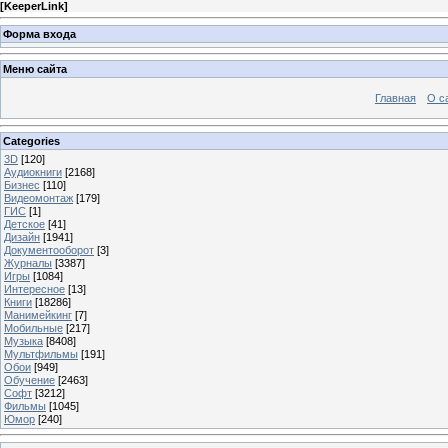
[
KeeperLink
]
Форма входа
Меню сайта
Главная
О с
Categories
3D
[120]
Аудиокниги
[2168]
Бизнес
[110]
Видеомонтаж
[179]
ГИС
[1]
Детское
[41]
Дизайн
[1941]
Документооборот
[3]
Журналы
[3387]
Игры
[1084]
Интересное
[13]
Книги
[18286]
Манимейкинг
[7]
Мобильные
[217]
Музыка
[8408]
Мультфильмы
[191]
Обои
[949]
Обучение
[2463]
Софт
[3212]
Фильмы
[1045]
Юмор
[240]