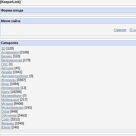
[
KeeperLink
]
Форма входа
Меню сайта
Главная
О с
Categories
3D
[120]
Аудиокниги
[2168]
Бизнес
[110]
Видеомонтаж
[179]
ГИС
[1]
Детское
[41]
Дизайн
[1941]
Документооборот
[3]
Журналы
[3387]
Игры
[1084]
Интересное
[13]
Книги
[18286]
Манимейкинг
[7]
Мобильные
[217]
Музыка
[8408]
Мультфильмы
[191]
Обои
[949]
Обучение
[2463]
Софт
[3212]
Фильмы
[1045]
Юмор
[240]