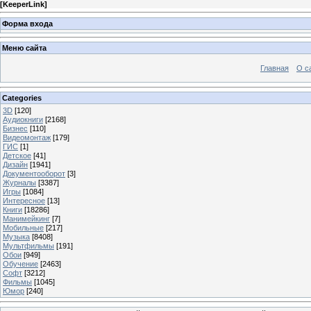
[
KeeperLink
]
Форма входа
Меню сайта
Главная
О с
Categories
3D
[120]
Аудиокниги
[2168]
Бизнес
[110]
Видеомонтаж
[179]
ГИС
[1]
Детское
[41]
Дизайн
[1941]
Документооборот
[3]
Журналы
[3387]
Игры
[1084]
Интересное
[13]
Книги
[18286]
Манимейкинг
[7]
Мобильные
[217]
Музыка
[8408]
Мультфильмы
[191]
Обои
[949]
Обучение
[2463]
Софт
[3212]
Фильмы
[1045]
Юмор
[240]