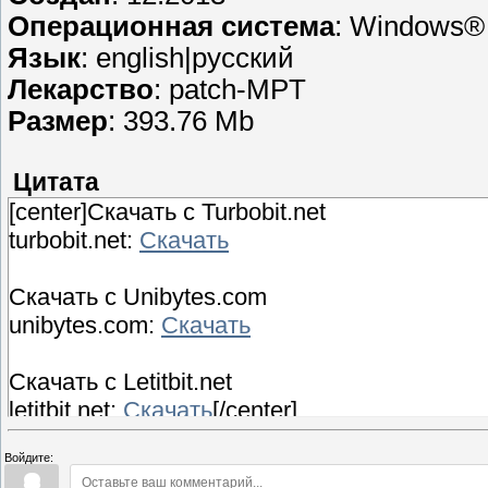
Операционная система
: Windows® 
Язык
: english|русский
Лекарство
: patch-MPT
Размер
: 393.76 Mb
Цитата
[center]Скачать с Turbobit.net
turbobit.net:
Скачать
Скачать с Unibytes.com
unibytes.com:
Скачать
Скачать с Letitbit.net
letitbit.net:
Скачать
[/center]
Войдите: