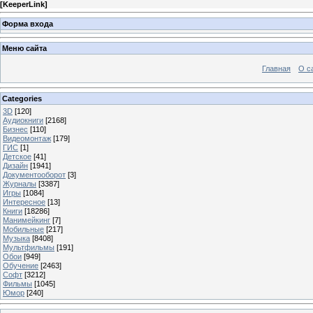
[
KeeperLink
]
Форма входа
Меню сайта
Главная
О с
Categories
3D
[120]
Аудиокниги
[2168]
Бизнес
[110]
Видеомонтаж
[179]
ГИС
[1]
Детское
[41]
Дизайн
[1941]
Документооборот
[3]
Журналы
[3387]
Игры
[1084]
Интересное
[13]
Книги
[18286]
Манимейкинг
[7]
Мобильные
[217]
Музыка
[8408]
Мультфильмы
[191]
Обои
[949]
Обучение
[2463]
Софт
[3212]
Фильмы
[1045]
Юмор
[240]