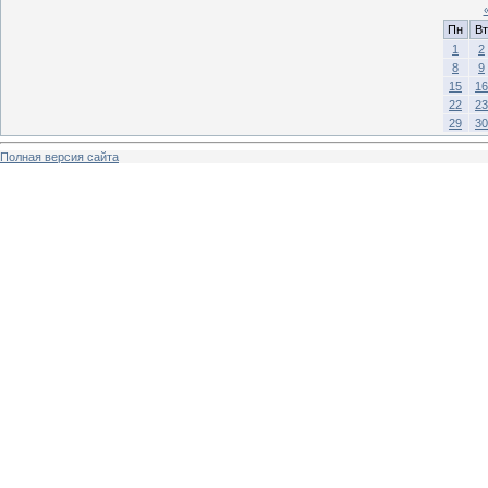
Пн
Вт
1
2
8
9
15
16
22
23
29
30
Полная версия сайта