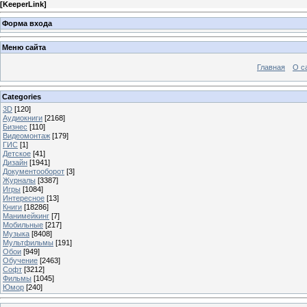
[
KeeperLink
]
Форма входа
Меню сайта
Главная
О с
Categories
3D
[120]
Аудиокниги
[2168]
Бизнес
[110]
Видеомонтаж
[179]
ГИС
[1]
Детское
[41]
Дизайн
[1941]
Документооборот
[3]
Журналы
[3387]
Игры
[1084]
Интересное
[13]
Книги
[18286]
Манимейкинг
[7]
Мобильные
[217]
Музыка
[8408]
Мультфильмы
[191]
Обои
[949]
Обучение
[2463]
Софт
[3212]
Фильмы
[1045]
Юмор
[240]