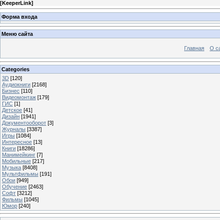
[
KeeperLink
]
Форма входа
Меню сайта
Главная
О с
Categories
3D
[120]
Аудиокниги
[2168]
Бизнес
[110]
Видеомонтаж
[179]
ГИС
[1]
Детское
[41]
Дизайн
[1941]
Документооборот
[3]
Журналы
[3387]
Игры
[1084]
Интересное
[13]
Книги
[18286]
Манимейкинг
[7]
Мобильные
[217]
Музыка
[8408]
Мультфильмы
[191]
Обои
[949]
Обучение
[2463]
Софт
[3212]
Фильмы
[1045]
Юмор
[240]