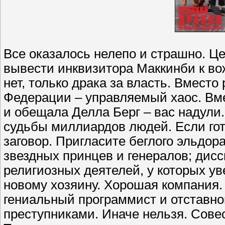
Все оказалось нелепо и страшно. Це
вывести инквизитора Маккинби к вож
нет, только драка за власть. Вмест
Федерации – управляемый хаос. Вме
и обещала Делла Берг – вас надули.
судьбы миллиардов людей. Если гото
заговор. Пригласите беглого эльдора
звездных принцев и генералов; дис
религиозных деятелей, у которых ув
новому хозяину. Хорошая компания.
гениальный программист и отставно
преступниками. Иначе нельзя. Совес