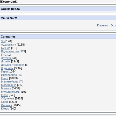
[
KeeperLink
]
Форма входа
Меню сайта
Главная
О с
Categories
3D
[120]
Аудиокниги
[2168]
Бизнес
[110]
Видеомонтаж
[179]
ГИС
[1]
Детское
[41]
Дизайн
[1941]
Документооборот
[3]
Журналы
[3387]
Игры
[1084]
Интересное
[13]
Книги
[18286]
Манимейкинг
[7]
Мобильные
[217]
Музыка
[8408]
Мультфильмы
[191]
Обои
[949]
Обучение
[2463]
Софт
[3212]
Фильмы
[1045]
Юмор
[240]