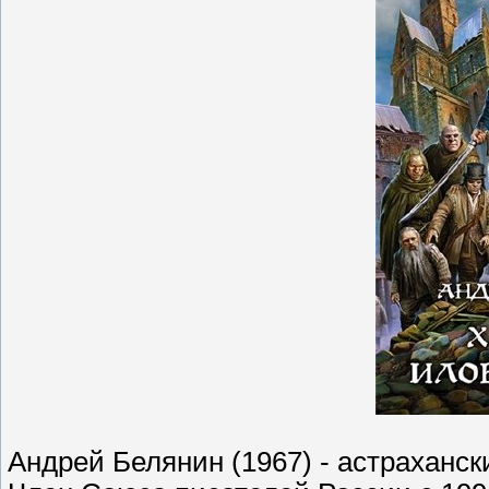
Андрей Белянин (1967) - астраханск