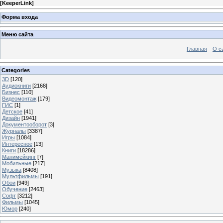
[
KeeperLink
]
Форма входа
Меню сайта
Главная
О с
Categories
3D
[120]
Аудиокниги
[2168]
Бизнес
[110]
Видеомонтаж
[179]
ГИС
[1]
Детское
[41]
Дизайн
[1941]
Документооборот
[3]
Журналы
[3387]
Игры
[1084]
Интересное
[13]
Книги
[18286]
Манимейкинг
[7]
Мобильные
[217]
Музыка
[8408]
Мультфильмы
[191]
Обои
[949]
Обучение
[2463]
Софт
[3212]
Фильмы
[1045]
Юмор
[240]