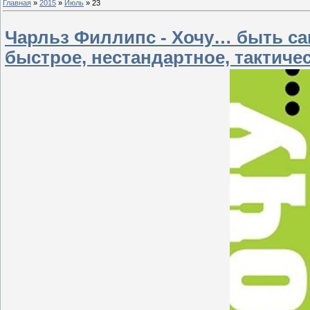
Главная
»
2015
»
Июль
»
23
Чарльз Филлипс - Хочу… быть сам
быстрое, нестандартное, тактиче