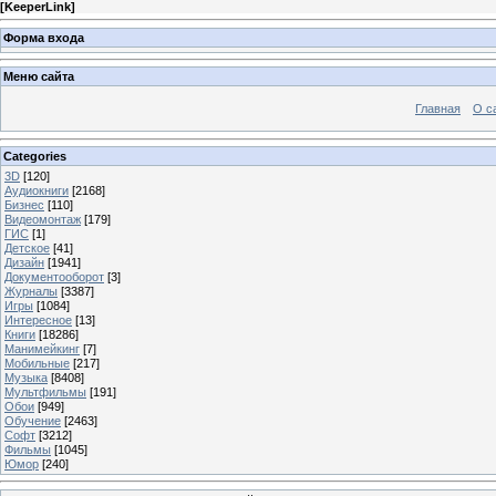
[
KeeperLink
]
Форма входа
Меню сайта
Главная
О с
Categories
3D
[120]
Аудиокниги
[2168]
Бизнес
[110]
Видеомонтаж
[179]
ГИС
[1]
Детское
[41]
Дизайн
[1941]
Документооборот
[3]
Журналы
[3387]
Игры
[1084]
Интересное
[13]
Книги
[18286]
Манимейкинг
[7]
Мобильные
[217]
Музыка
[8408]
Мультфильмы
[191]
Обои
[949]
Обучение
[2463]
Софт
[3212]
Фильмы
[1045]
Юмор
[240]