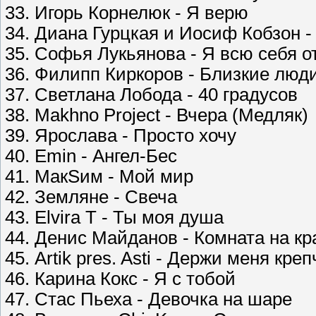
33. Игорь Корнелюк - Я верю
34. Диана Гурцкая и Иосиф Кобзон 
35. Софья Лукьянова - Я всю себя о
36. Филипп Киркоров - Близкие люд
37. Светлана Лобода - 40 градусов
38. Makhno Project - Вчера (Медляк)
39. Ярослава - Просто хочу
40. Emin - Ангел-Бес
41. МакSим - Мой мир
42. Земляне - Свеча
43. Elvira T - Ты моя душа
44. Денис Майданов - Комната на к
45. Artik pres. Asti - Держи меня креп
46. Карина Кокс - Я с тобой
47. Стас Пьеха - Девочка на шаре