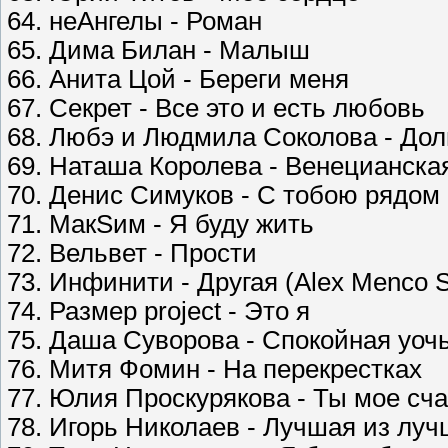
64. неАнгелы - Роман
65. Дима Билан - Малыш
66. Анита Цой - Береги меня
67. Секрет - Все это и есть любовь
68. Любэ и Людмила Соколова - Дол
69. Наташа Королева - Венецианска
70. Денис Симуков - С тобою рядом
71. МакSим - Я буду жить
72. Вельвет - Прости
73. Инфинити - Другая (Alex Menco 
74. Размер project - Это я
75. Даша Суворова - Спокойная yоч
76. Митя Фомин - На перекрестках
77. Юлия Проскурякова - Ты мое сч
78. Игорь Николаев - Лучшая из лу