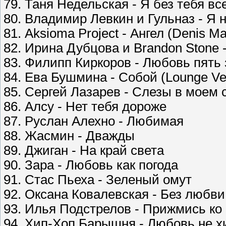
79. Таня Недельская - Я без тебя в
80. Владимир Левкин и Гульназ - Я 
81. Aksioma Project - Ангел (Denis M
82. Ирина Дубцова и Brandon Stone 
83. Филипп Киркоров - Любовь пять 
84. Ева Бушмина - Собой (Lounge Ve
85. Сергей Лазарев - Слезы в моем с
86. Алсу - Нет тебя дороже
87. Руслан Алехно - Любимая
88. Жасмин - Дважды
89. Джиган - На край света
90. Зара - Любовь как погода
91. Стас Пьеха - Зеленый омут
92. Оксана Ковалевская - Без любви
93. Илья Подстрелов - Прижмись ко
94. Хип-Хоп Барышня - Любовь не 