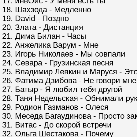
17. инвОйс - У меня есть ты
18. Шахзода - Медленно
19. David - Поздно
20. Злата - Дистанция
21. Дима Билан - Часы
22. Анжелика Варум - Мне
23. Игорь Николаев - Мы совпали
24. Севара - Грузинская песня
25. Владимир Левкин и Маруся - Эт
26. Фатима Дзибова - Не говори мне
27. Батыр - Я любил тебя другой
28. Таня Недельская - Обнимали ру
29. Родион Газманов - Олеся
30. Меседа Багаудинова - Просто з
31. Витас - До скорой встречи
32. Ольга Шестакова - Почему