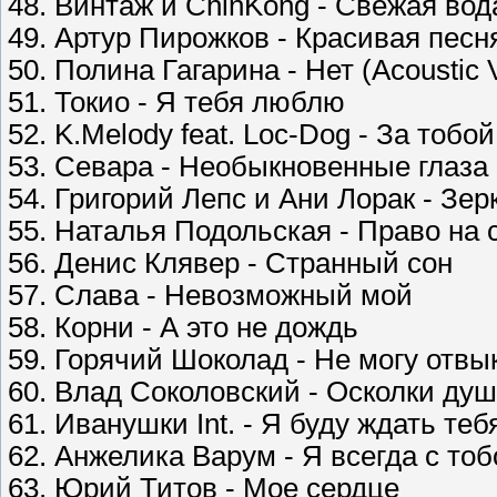
48. Винтаж и ChinKong - Свежая вода
49. Артур Пирожков - Красивая песн
50. Полина Гагарина - Нет (Acoustic 
51. Токио - Я тебя люблю
52. K.Melody feat. Loc-Dog - За тобой
53. Севара - Необыкновенные глаза
54. Григорий Лепс и Ани Лорак - Зер
55. Наталья Подольская - Право на 
56. Денис Клявер - Странный сон
57. Слава - Невозможный мой
58. Корни - А это не дождь
59. Горячий Шоколад - Не могу отвы
60. Влад Соколовский - Осколки ду
61. Иванушки Int. - Я буду ждать тебя
62. Анжелика Варум - Я всегда с тоб
63. Юрий Титов - Мое сердце