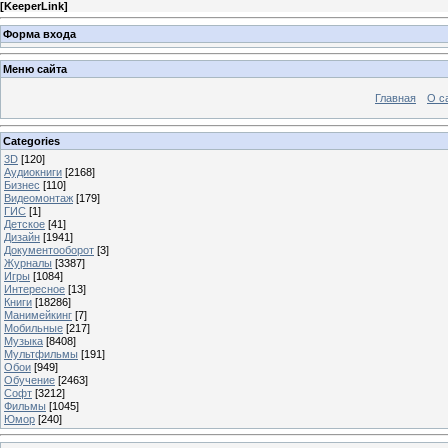
[
KeeperLink
]
Форма входа
Меню сайта
Главная
О с
Categories
3D
[120]
Аудиокниги
[2168]
Бизнес
[110]
Видеомонтаж
[179]
ГИС
[1]
Детское
[41]
Дизайн
[1941]
Документооборот
[3]
Журналы
[3387]
Игры
[1084]
Интересное
[13]
Книги
[18286]
Манимейкинг
[7]
Мобильные
[217]
Музыка
[8408]
Мультфильмы
[191]
Обои
[949]
Обучение
[2463]
Софт
[3212]
Фильмы
[1045]
Юмор
[240]